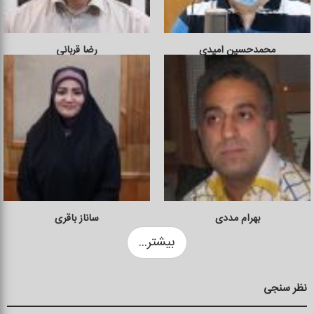
محمدحسین امیدی
رضا قربانی
بهرام مددی
ساناز باقری
بیشتر...
نظر سنجی