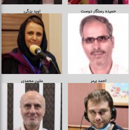
حمیده رستگار دوست
آوید بزرگی
احمد برمر
متین محمدی