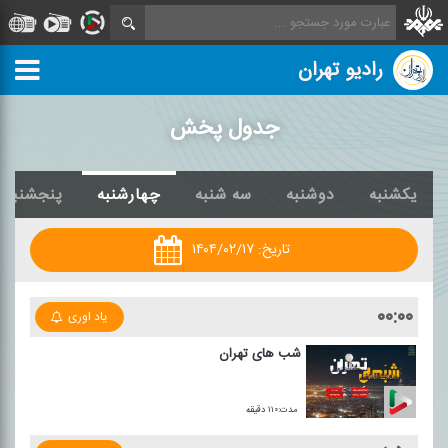
رادیو تهران
جدول پخش
یکشنبه
دوشنبه
سه شنبه
چهارشنبه
پنجشنبه
تاریخ:
۱۴۰۴/۰۲/۱۷
۰۰:۰۰
یاد اوری
شب های تهران
مدت:۱۱۰ دقیقه