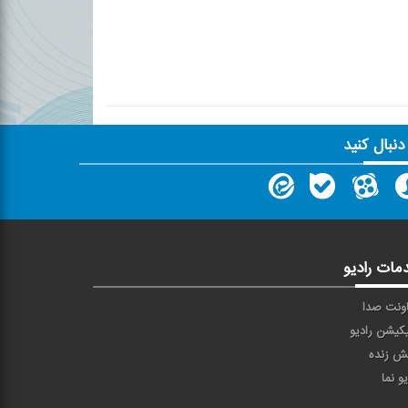
 دنبال کنید
مات رادیو
ونت صدا
یکیشن رادیو
ش زنده
یو نما