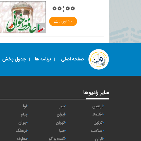
۰۰:۰۰
یاد اوری
صفحه اصلی
برنامه ها
جدول پخش
سایر رادیوها
اربعین
خبر
آوا
اقتصاد
ايران
پیام
ترتیل
تهران
جوان
سلامت
صبا
فرهنگ
قرآن
گفت و گو
معارف