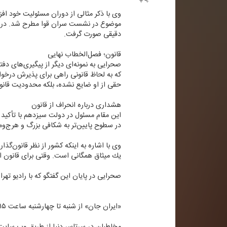
وی با ذكر مثالی از دوران مسئولیت خود افزو
موضوع در نشست سران قوا مطرح شد. در آنج
دقیقی صورت گرفت.
قانون؛ فصل‌الخطاب نهایی
صحرایی به نمونه‌ای دیگر از پیگیری‌های د
كه به لحاظ قانونی راهی برای پذیرش درخوا
حقی از او ضایع نشده، بلكه محدودیت قانون
هشداری درباره انحراف از قانون
این مقام مسئول در دولت سیزدهم با تأكید بر
در سطوح پایین‌تر به شكافی بزرگ و هرج‌و
وی با اشاره به اینكه كشور از نظر قانون‌
یك میثاق همگانی است. وقتی برای قانون است
صحرایی در پایان این گفتگو كه با رادیو تهر
«ایران جان» از شنبه تا چهارشنبه ساعت ۱۵ تا ۲۰ بصورت زنده از رادیو تهران روی موج ۹۴ مگاهرتز به روی آنتن می‌رود.
مخاطبان در سرتاسر دنیا از طریق وب سایتWWW.RADIOTEHRAN.IR ضمن استفاده از پخش زنده شبكه، در جریان آخرین خبرهای رادیو تهران قرار بگیری