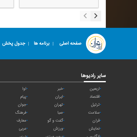
صفحه اصلی
برنامه ها
جدول پخش
سایر رادیوها
اربعین
خبر
آوا
اقتصاد
ايران
پیام
ترتیل
تهران
جوان
سلامت
صبا
فرهنگ
قرآن
گفت و گو
معارف
نمایش
ورزش
عربی
انگلیسی
برون مرزی
دری