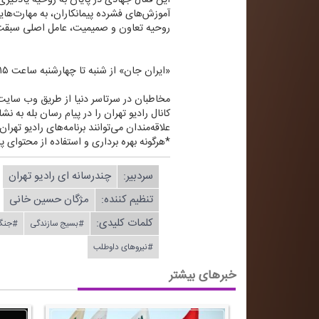
آموزش‌های فشرده پیمانكاران، به مهارت‌ها
روحیه تعاون و صمیمیت، عامل اصلی سبقت
«ایران جان» از شنبه تا چهارشنبه ساعت ۱۵ تا ۲۰ بصورت زنده از رادیو تهران روی موج ۹۴ مگاهرتز به روی آنتن می‌رود.
مخاطبان در سرتاسر دنیا از طریق وب سایتWWW.RADIOTEHRAN.IR ضمن استفاده از پخش زنده شبكه، در جریان آخرین خبرهای رادیو تهران قرار بگیری
كانال رادیو تهران را در پیام رسان بله به نشانی radiotehranplus@ جستجو
علاقه‌مندان می‌توانند برنامه‌های رادیو تهرا
*هرگونه بهره برداری و استفاده از محتوای پا
سردبیر:
چندرسانه ای رادیو تهران
تنظیم كننده:
مژگان حسین خانی
کلمات کلیدی:
#بسیج سازندگی
#جنگ
#نیروهای داوطلب
خبرهای بیشتر