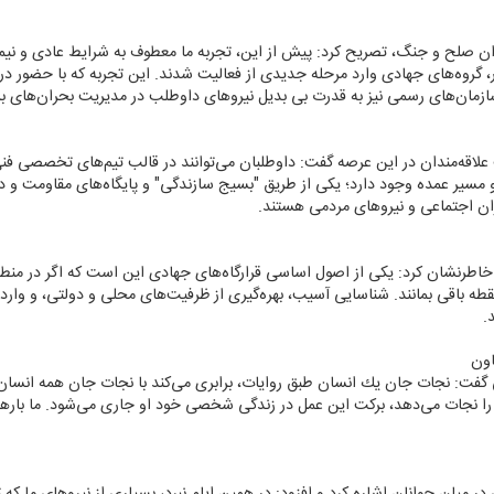
ن صلح و جنگ، تصریح كرد: پیش از این، تجربه ما معطوف به شرایط عادی و نیمه‌
گروه‌های جهادی وارد مرحله جدیدی از فعالیت شدند. این تجربه كه با حضور در
ازمان‌های رسمی نیز به قدرت بی بدیل نیروهای داوطلب در مدیریت بحران‌های بز
قه‌مندان در این عرصه گفت: داوطلبان می‌توانند در قالب تیم‌های تخصصی فن
سیر عمده وجود دارد؛ یكی از طریق "بسیج سازندگی" و پایگاه‌های مقاومت و دیگ
ران اجتماعی و نیروهای مردمی هستند.
خاطرنشان كرد: یكی از اصول اساسی قرارگاه‌های جهادی این است كه اگر در منطقه‌ا
طه باقی بمانند. شناسایی آسیب، بهره‌گیری از ظرفیت‌های محلی و دولتی، و وارد
.
اون
 گفت: نجات جان یك انسان طبق روایات، برابری می‌كند با نجات جان همه انسان
 نجات می‌دهد، بركت این عمل در زندگی شخصی خود او جاری می‌شود. ما بارها د
در میان جوانان اشاره كرد و افزود: در همین ایام نبرد، بسیاری از نیروهای ما كه