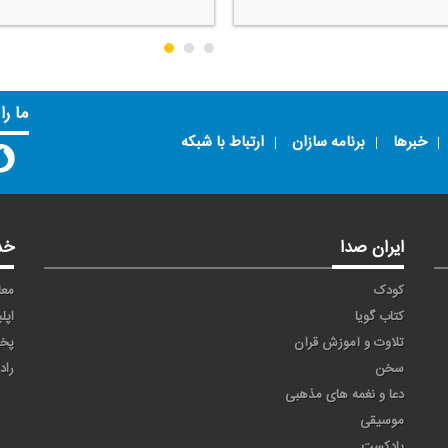
ما را
خبرها
برنامه سازان
ارتباط با شبکه
ایران صدا
خد
کودک
معا
کتاب گویا
اپل
تلاوت و آموزش قرآن
پخ
سخن
راد
دعا و نغمه های مذهبی
موسیقی
پادکست