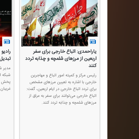
استقرار ۶۶۴ آمبولانس و آماده‌باش ۱۱۸
یاراحمدی: اتباع خارجی برای سفر
رادیو 
زهای اربعین
اربعین از مرزهای شلمچه و چذابه تردد
تبدیل
كنند
تاد مركزی
مدیر شب
اربعین حسینی از استقرار ۶۶۴ دستگاه
شبكه ا
رئیس مركز و كمیته امور اتباع و مهاجرین
آمبولانس، ۱۲ بالگرد اورژانس و آماده‌باش ۱۱۸
پخش زند
خارجی با اشاره به تعیین مرزهای مشخص
 اربعینی خبر داد
غریبان
برای تردد اتباع خارجی در ایام اربعین، گفت:
رمانی و بهداشتی
اتباع خارجی می‌توانند برای سفر به عراق از
ائران و مدیریت
مرزهای شلمچه و چذابه تردد كنند.
است.