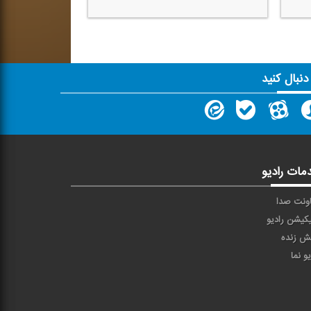
 دنبال کنید
مات رادیو
ونت صدا
یکیشن رادیو
ش زنده
یو نما