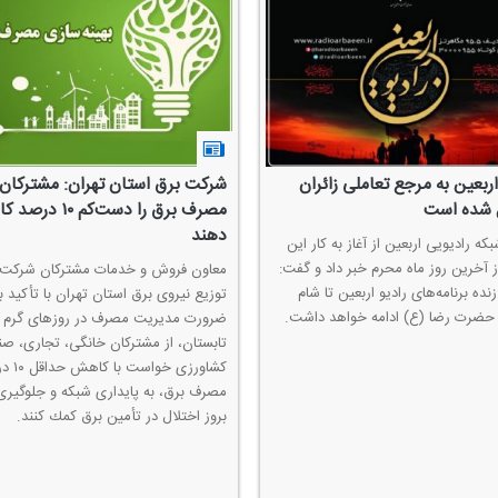
اربعین به مرجع تعاملی زائران
شركت برق استان تهران: مشتركان
 شده است
مصرف برق را دست‌كم ۱۰
دهند
كه رادیویی اربعین از آغاز به كار این
ز آخرین روز ماه محرم خبر داد و گفت:
معاون فروش و خدمات مشتركان شركت
ه برنامه‌های رادیو اربعین تا شام
توزیع نیروی برق استان تهران با تأكید ب
 حضرت رضا (ع) ادامه خواهد داشت.
ضرورت مدیریت مصرف در روزهای گرم
تابستان، از مشتركان خانگی، تجاری، صن
كشاورزی خوا
مصرف برق، به پایداری شبكه و جلوگیری 
بروز اختلال در تأمین برق كمك كنند.