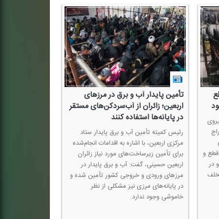
ع
تأمین پایدار آب و برق در مرزهای
ود
اربعین؛ زائران از آب‌سردكن‌های مستقر
در پایانه‌ها استفاده كنند
لیتری مصرف روز
روی
تقاطع‌ها
اج
رئیس كمیته تأمین آب و برق پایدار ستاد
مركزی اربعین، با اشاره به اقدامات انجام‌شده
مدیرعامل سازمان 
قطع و
برای تأمین زیرساخت‌های مورد نیاز زائران
 در
اربعین حسینی، گفت: آب و برق پایدار در
دیگر در قالب پویش 
تخلف
مرزهای ورودی و خروجی كشور تأمین شده و
در پایانه‌های مرزی نیز مشكلی از نظر
خاموشی وجود ندارد.
میلیون لیتر سوخت