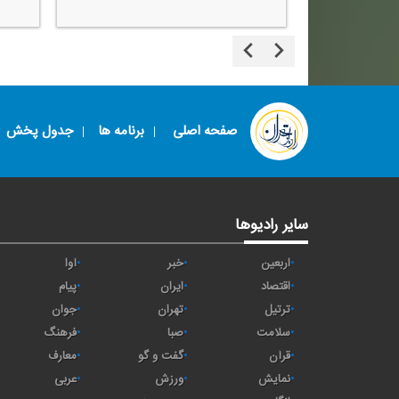
صفحه اصلی
برنامه ها
جدول پخش
سایر رادیوها
اربعین
خبر
آوا
اقتصاد
ايران
پیام
ترتیل
تهران
جوان
سلامت
صبا
فرهنگ
قرآن
گفت و گو
معارف
نمایش
ورزش
عربی