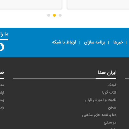
ما را
خبرها
برنامه سازان
ارتباط با شبکه
ایران صدا
خد
کودک
معا
کتاب گویا
اپل
تلاوت و آموزش قرآن
پخ
سخن
راد
دعا و نغمه های مذهبی
موسیقی