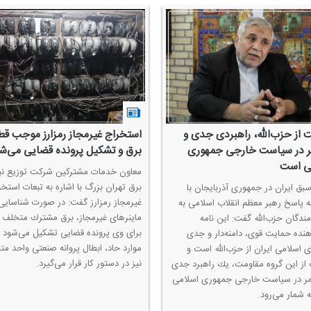
 از حزب‌الله، راهبردی جدی و
استخراج غیرمجاز رمزارز موجب قط
 در سیاست خارجی جمهوری
برق و تشكیل پرونده قضایی می‌ش
ی است
معاون خدمات مشتركین شركت توزیع نی
برق تهران بزرگ با اشاره به تبعات استخر
سبق ایران در جمهوری آذربایجان با
غیرمجاز رمزارز گفت: در صورت شناسایی
به پاسخ رهبر معظم انقلاب اسلامی به
ماینرهای غیرمجاز، برق مشترك متخلف 
مندگان حزب‌الله گفت: این نامه
برای وی پرونده قضایی تشكیل می‌شود و
هنده حمایت قوی، دامنه‌دار و جدی
موارد حاد، ابطال پروانه صنعتی واحد م
 اسلامی ایران از حزب‌الله است و
نیز در دستور كار قرار می‌گیرد.
از این گروه مقاومت، یك راهبرد جدی
ر در سیاست خارجی جمهوری اسلامی
ه شمار می‌رود.