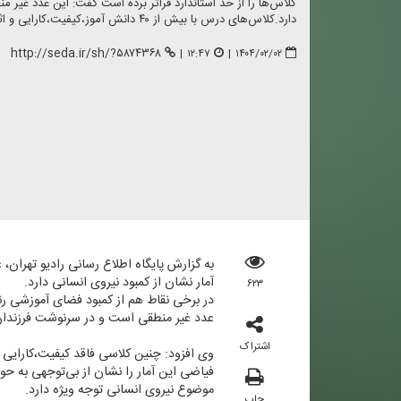
كلاس‌ها را از حد استاندارد فراتر برده است گفت: این عدد غیر 
دارد.كلاس‌های درس با بیش از ۴۰ دانش آموز،كیفیت،كارایی و اثربخشی ندارد
http://seda.ir/sh/?۵۸۷۴۳۶۸
|
۱۲:۴۷
|
۱۴۰۴/۰۲/۰۲
آمار نشان از كمبود نیروی انسانی دارد.
۶۲۳
در برخی نقاط هم از كمبود فضای آموزشی رن
عدد غیر منطقی است و در سرنوشت فرزندان م
اشتراک
وی افزود: چنین كلاسی فاقد كیفیت،كارایی
فیاضی این آمار را نشان از بی‌توجهی به 
موضوع نیروی انسانی توجه ویژه دارد.
چاپ