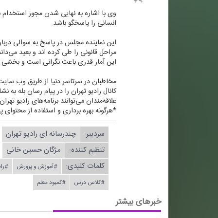
انسانی را پاسخگو باشد.
این نماینده مجلس در پاسخ به سوالی دربار
مراحل قانونی را طی كرده اند و بعید می‌دان
این آمار قدری باعث نگرانی است و بخشی از
مخاطبان در سرتاسر دنیا از طریق وب سایتWWW.RADIOTEHRAN.IR ضمن استفاده از پخش زنده شبكه، در جریان آخرین خبرهای رادیو تهران قرار بگیری
كانال رادیو تهران را در پیام رسان بله به نشانی tehraan۳۶۰@ جستجو 
علاقه‌مندان می‌توانند برنامه‌های رادیو تهرا
*هرگونه بهره برداری و استفاده از محتوای پا
سردبیر:
چندرسانه ای رادیو تهران
تنظیم كننده:
مژگان حسین خانی
کلمات کلیدی:
#آموزش و پرورش
#راد
#كلاس درس
#كمبود معلم
خبرهای بیشتر