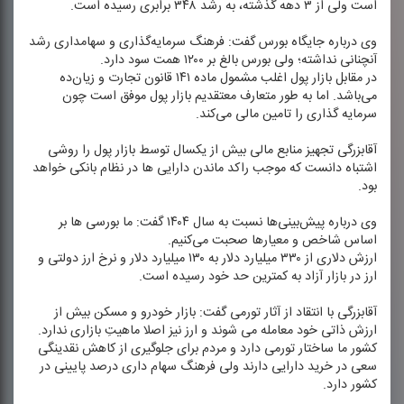
است ولی از ۳ دهه گذشته، به رشد ۳۴۸ برابری رسیده است.
وی درباره جایگاه بورس گفت: فرهنگ سرمایه‌گذاری و سهامداری رشد
آنچنانی نداشته؛ ولی بورس بالغ بر ۱۲۰۰ همت سود دارد.
در مقابل بازار پول اغلب مشمول ماده ۱۴۱ قانون تجارت و زیان‌ده
می‌باشد. اما به طور متعارف معتقدیم بازار پول موفق است چون
سرمایه گذاری را تامین مالی می‌كند.
آقابزرگی تجهیز منابع مالی بیش از یكسال توسط بازار پول را روشی
اشتباه دانست كه موجب راكد ماندن دارایی ها در نظام بانكی خواهد
بود.
وی درباره پیش‌بینی‌ها نسبت به سال ۱۴۰۴ گفت: ما بورسی ها بر
اساس شاخص و معیارها صحبت می‌كنیم.
ارزش دلاری از ۳۳۰ میلیارد دلار به ۱۳۰ میلیارد دلار و نرخ ارز دولتی و
ارز در بازار آزاد به كمترین حد خود رسیده است.
آقابزرگی با انتقاد از آثار تورمی گفت: بازار خودرو و مسكن بیش از
ارزش ذاتی خود معامله می شوند و ارز نیز اصلا ماهیتِ بازاری ندارد.
كشور ما ساختار تورمی دارد و مردم برای جلوگیری از كاهش نقدینگی
سعی در خرید دارایی دارند ولی فرهنگ سهام داری درصد پایینی در
كشور دارد.