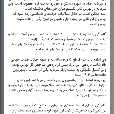
و سرمایه افراد در حوزه مسكن و خودرو، به یك كالا معطوف است ولی
سرمایه در بورس قابل تقسیم میان حوزه‌های مختلف است.
البته ممكن است در خلال مذاكرات حرف‌های نامناسبی زده شود كه
بورس از آن تاثیر می‌پذیرد ولی همین موضوع یكی از نقاط مثبت
بورس است.
آقابزرگی با اشاره به مدت زمان ۳ دهه ای بازدهی بورس گفت: اعداد و
ارقام در بورس تفاوت چشم‌گیری نسبت به دیگر بازارها دارد.
از ۳۰ سال گذشته تا پایان اسفند ۱۴۰۳، بورس ۳ هزار و ۹۰۰ برابر و بازار
رقیب بورس یعنی سكه ۳ هزار و ۱۰۰ برابر شده است.
وی ادامه داد: در مقاطع ۵ و ۱۰ ساله، به واسطه حركت قیمت جهانی
طلا شاهد بازدهیِ این بازار بیش از بازدهیِ شاخص كل بورس بودیم
ولی گسیل نقدیگی به سمت بازار سرمایه یكی از اجتناب ناپذیرترین
حالت‌ها در ۱۴۰۴ است.
این روند گوشه ای از پتانسیل بورس را نشان می‌دهد چون سایر
بازارها به طور مطلق غیرمولد هستند. مثلا ورود سرمایه به بازارخودرو یا
مسكن نه تنها به تولید كمك نمی‌كند؛ چه بسا موجب گران شدنِ كالا و
محصولات نیز می‌شود.
آقابزرگی با بیان این كه مسكن به عنوان مایحتاج زندگی مورد استفاده
قرار نمی‌گیرد، خاطرنشان كرد: ارز، مورد توجه بسیاری سرمایه‌گذاران