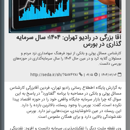
آقا بزرگی در رادیو تهران: ۱۴۰۴؛ سال سرمایه
گذاری در بورس
كارشناس مسائل پولی و بانكی از نبود فرهنگ سهامداری نزد مردم و
مسئولان گلایه كرد و در عین حال ۱۴۰۴ را سالِ سرمایه‌گذاری در حوزه‌های
بورسی دانست.
http://seda.ir/sh/?۵۸۷۶۲۸۱
|
۰۹:۱۵
|
۱۴۰۴/۰۲/۰۶
به گزارش پایگاه اططلاع رسانی رادیو تهران، فردین آقابزرگی كارشناس
مسائل پولی و بانكی در مصاحبه با برنامه "گفتاورد" در پاسخ به این
سوال كه چرا بازار سرمایه جایگاه واقعی خود را در حوزه اقتصاد پیدا
نكرده است، گفت: بورس با وجود ریسك، بالاترین بازده را دارد.
این ریسك در عین ناخوشایندی، مزیت‌هایی نیز دارد. بورس
نقدشوندگی بالایی دارد و برای همگان ملموس است.
وی نقطه مثبت دیگر را تفكیك‌پذیری سرمایه دانست و افزود: نقدینگی