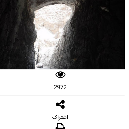
2972
اشتراک