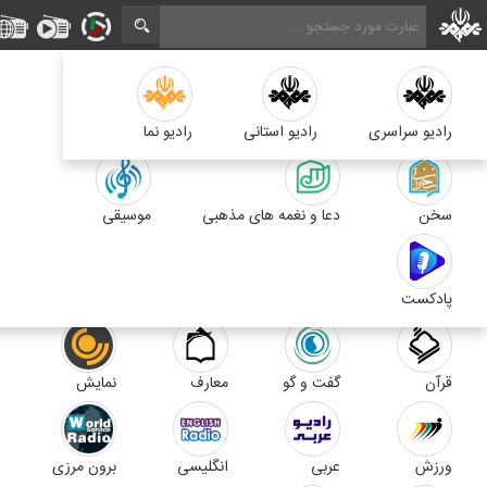
کودک
اربعین
رادیو سراسری
خبر
کتاب گویا
رادیو استانی
آوا
رادیو نما
تلاوت و آموزش قرآن
اقتصاد
رادیو تهران
صدای پایتخت صدای همدلی
ايران
سخن
پیام
دعا و نغمه های مذهبی
ترتیل
موسیقی
تهران
پخش زنده
برنامه ها
جوان
پادکست
سلامت
صبا
فرهنگ
صفحه اصلی
خبر
قرآن
گفت و گو
معارف
نمایش
عکس
فیلم
ورزش
عربی
انگلیسی
برون مرزی