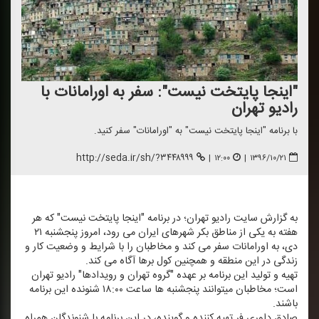
"اینجا پایتخت نیست": سفر به اورامانات با
رادیو تهران
با برنامه "اینجا پایتخت نیست" به "اورامانات" سفر كنید.
http://seda.ir/sh/?۳۴۴۸۹۹۹
|
۱۲:۰۰
|
۱۳۹۶/۱۰/۲۱
به گزارش سایت رادیو تهران؛ در برنامه "اینجا پایتخت نیست" كه هر
هفته به یكی از مناطق بكر شهرهای ایران می رود، امروز پنجشنبه ۲۱
دی، به اورامانات سفر می كند و مخاطبان را با شرایط و وضعیت كار و
زندگی در این منطقه و همچنین كول برها آگاه می كند.
تهیه و تولید این برنامه بر عهده "گروه تهران و رویدادها" رادیو تهران
است؛ مخاطبان می‎توانند پنجشنبه ها ساعت ۱۸:۰۰ شنونده این برنامه
باشند.
صادق داوری فر تهیه كننده و گوینده، در این برنامه با شنوندگان همراه