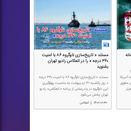
نه
مستند « تاریخ‌سازی ناوگروه ۸۶ با امنیت
۳۶۰ درجه » را در انعكاس رادیو تهران
بشنوید
، با
 آمریكا
مستند « تاریخ‌سازی ناوگروه ۸۶ با امنیت ۳۶۰ درجه
ای حقوق
» روز یكشنبه ۳۱ اردیبهشت به مناسبت پهلوگیری
ام ردیف ۹۴ مگاهرتز
این ناوگروه در بندرعباس از برنامه « انعكاس» رادیو
تهران پخش می‌شود.
|
۱۴۰۲/۰۲/۳۰
انعكاس