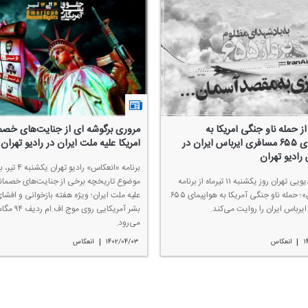
از حمله ناو جنگی آمریكا به
مروری برگوشه ای از جنایت‌های خصما
هواپیمای ۶۵۵ مسافری ایرباس ایران در
آمریكا علیه ملت ایران در رادیو تهران
رادیو تهران
برنامه «انعكاس» رادیو تهران یكشنبه ۴ تیر
شبكه رادیویی تهران روز یكشنبه ۱۱ تیرماه از برنامه
موضوع تاریخچه برخی از جنایت‌های خصمانه
«انعكاس»؛ حمله ناو جنگی آمریكا به هواپیمای ۶۵۵
علیه ملت ایران؛ ویژه هفته بازخوانی و افش
یرباس ایران را روایت می‌كند.
بشر آمریكایی روی موج اف.
می‌رود.
|
|
۱
انعكاس
۱۴۰۲/۰۴/۰۳
انعكاس