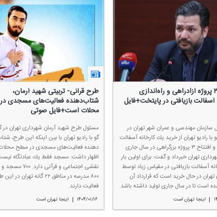
تكمیل ۳ پروژه آزادراهی و راه‌اندازی
طرح قرآنی- تربیتی شهید آرمان،
 آسفالت بازیافتی در پایتخت+فایل
شتاب‌دهنده فعالیت‌های مسجدی د
محلات است+فایل صوتی
 سازمان مهندسی و عمران شهر تهران در
مسئول طرح شهید آرمان شهرداری تهران در 
 با رادیو تهران از خرید یك كارخانه آسفالت
گو با رادیو تهران با بین اینكه این طرح، شتا
بازیافتی و افتتاح ۳ پروژه بزرگراهی در سال جاری
دهنده فعالیت‌های مسجدی در سطح محلا
داری تهران خبرداد و گفت: برای اولین بار
اظهار داشت: مسجد فقط یك عبادتگاه نیست
نه آسفالت بازیافتی در مقیاس زیاد توسط
نقشی اجتماعی و قرآنی دارد.
تهران در حال خرید است كه قرارداد آن
۸۰۰ مدرسه در مناطق ۲۲ گانه تهران در ا
ه است تا در سال جاری تولید داشته باشد.
فعالیت دارند.
|
|
۱
اینجا تهران است
۱۴۰۴/۰۱/۱۶
اینجا تهران است