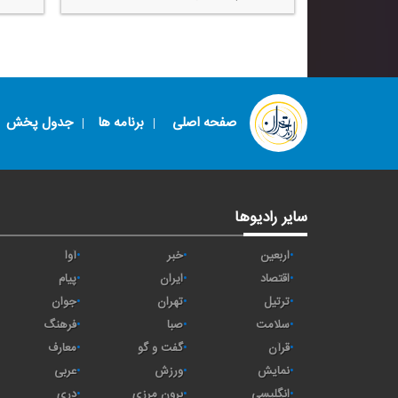
صفحه اصلی
برنامه ها
جدول پخش
سایر رادیوها
اربعین
خبر
آوا
اقتصاد
ايران
پیام
ترتیل
تهران
جوان
سلامت
صبا
فرهنگ
قرآن
گفت و گو
معارف
نمایش
ورزش
عربی
انگلیسی
برون مرزی
دری