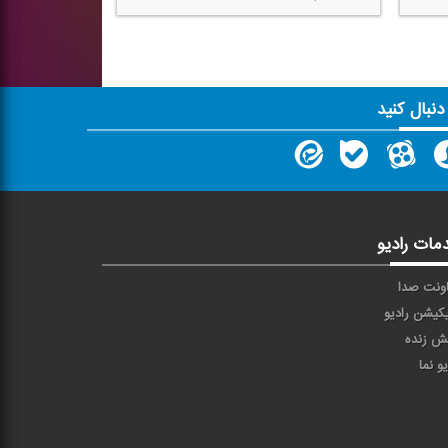
 دنبال کنید
مات رادیو
ونت صدا
یکیشن رادیو
ش زنده
یو نما