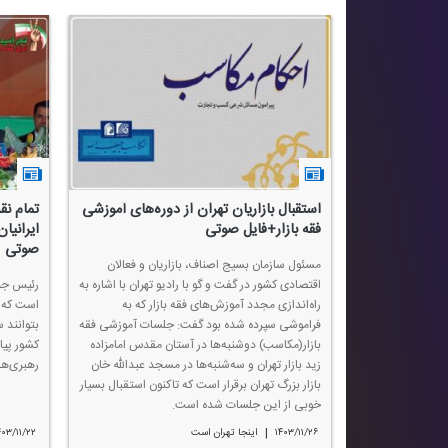
استقبال بازاریان تهران از دوره‌های آموزشی
تمام ن
فقه بازار+فایل صوتی
ایرانیا
صوتی
مسئول سازمان بسیج اصناف، بازاریان و فعالان
اقتصادی كشور در گفت و گو با رادیو تهران با اشاره به
رئیس جمه
راه‌اندازی مجدد آموزش‌های فقه بازار كه به
است كه ب
فراموشی سپرده شده بود گفت: جلسات آموزشی فقه
بتوانند 
بازار(مكاسب) دوشنبه‌ها در آستان مقدس امامزاده
كشور پیاد
زید بازار تهران و سه‌شنبه‌ها در مسجد عبدالله خان
رهبری‌ها
بازار بزرگ تهران برقرار است كه تاكنون استقبال بسیار
خوبی از این جلسات شده است.
|
۱۴۰۳/۱۱/۲۶
اینجا تهران است
۴۰۳/۱۱/۲۲