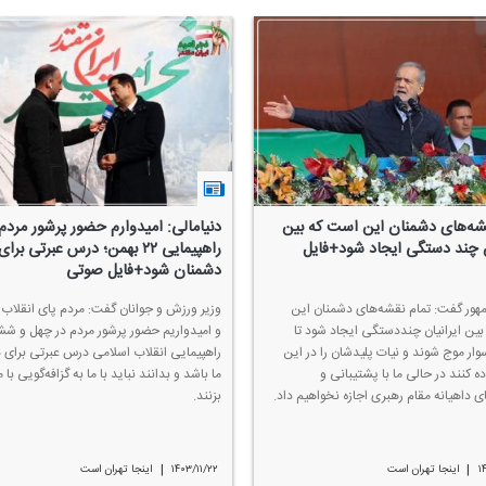
قشه‌های دشمنان این است كه بین
دنیامالی: امیدوارم حضور پرشور مردم
ن چند دستگی ایجاد شود+فایل
راهپیمایی ۲۲ بهمن؛ درس عبرتی برای
دشمنان شود+فایل صوتی
ور گفت: تمام نقشه‌های دشمنان این
وزیر ورزش و جوانان گفت: مردم پای انقلاب
ین ایرانیان چنددستگی ایجاد شود تا
و امیدواریم حضور پرشور مردم در چهل و ش
سوار موج شوند و نیات پلیدشان را در این
راهپیمایی انقلاب اسلامی درس عبرتی برای 
ه كنند در حالی ما با پشتیبانی و
ما باشد و بدانند نباید با ما به گزافه‌گویی با
ی داهیانه مقام رهبری اجازه نخواهیم داد.
بزنند.
|
|
۱
اینجا تهران است
۱۴۰۳/۱۱/۲۲
اینجا تهران است