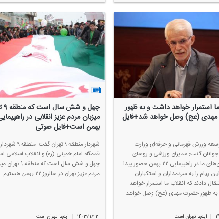
ما استمرار خواهد داشت و به ظهور
چهل و شش
هدی (عج) وصل خواهد شد+فایل
بهمن است+فایل صوتی
سعه ورزش قهرمانی و حرفه‌ای وزارت
شهردار منطقه ۹ تهران گفت
جوانان گفت: مدیران ورزشی و روسای
قدمگاه امام خمینی (ره) و انقلاب اسلامی ا
فدراسیون‌های ما در راهپیمایی ۲۲ بهمن حضور پیدا
چهل و شش سال است كه منطقه ۹ ت
ین پیام را به سردمداران و استكباران
مردم عزیز تهران در سالروز ۲۲ بهمن هستیم.
تقال دادند كه انقلاب ما استمرار خواهد
به ظهور حضرت مهدی (عج) وصل خواهد
|
|
۱
اینجا تهران است
۱۴۰۳/۱۱/۲۲
اینجا تهران است