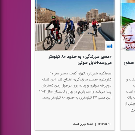
«مسیر سرزندگی» به حدود ۸۰ كیلومتر
ر سطح
می‌رسد+فایل صوتی
سخنگوی شهرداری تهران گفت: مسیر سبز ۴۷
گفت و
كیلومتری «مسیر سرزندگی» افتتاح شد؛ این شبكه
ب
دوچرخه سواری و پیاده روی در طول زمان گسترش
ت است
پیدا می‌كند و امیدواریم در بهار و تابستان سال ۱۴۰۴
 بلكه
این مسیر ۴۷ كیلومتری به حدود ۸۰ كیلومتر برسد.
 ۷۰۰ مسجد و بیش از
ین طرح
|
۱۴۰۳/۱۲/۱۱
اینجا تهران است