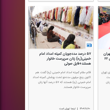
 سال است كه منطقه ۹ تهران
۵۷ درصد مددجویان كمیته امداد امام
میزبان مردم عزیز انقلابی در راهپیمایی ۲۲
خمینی(ره) زنان سرپرست خانوار
هستند+فایل صوتی
: منطقه ۹ شهرداری تهران
قائم مقام كمیته امداد امام خمینی (ره) گفت: هم
ست.
اكنون پنج میلیون مددجو تحت پوشش كمیته امداد
هران میزبان
امام خمینی (ره) هستند كه ۵۷ درصد آنها زنان
سرپرست خانوار هستند.
|
۱۴۰۳/۱۱/۲۰
اینجا تهران است