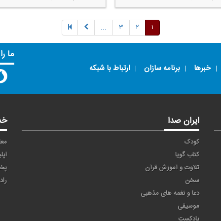
...
۳
۲
۱
ما را
خبرها
برنامه سازان
ارتباط با شبکه
ایران صدا
خد
کودک
معا
کتاب گویا
اپل
تلاوت و آموزش قرآن
پخ
سخن
راد
دعا و نغمه های مذهبی
موسیقی
پادکست