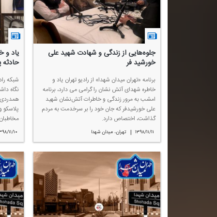
جلوه‌هایی از زندگی و شهادت شهید علی
یاد و 
خورشید فر
حادثه پ
برنامه «تهران میدان شهدا» از رادیو تهران یاد و
شبكه راد
خاطره شهدای آتش نشان را گرامی می دارد، برنامه
نگاه داش
امشب به مرور زندگی و خاطرات آتش‌نشان شهید
همدردی ب
علی خورشیدفر كه جان خود را بر سرخدمت به مردم
پلاسكو و
گذاشت، اختصاص دارد.
مخاطبان 
|
۱۳۹۸/۱۱/۱۱
تهران، میدان شهدا
۳۹۸/۱۱/۱۰