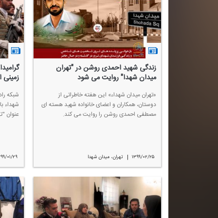
زندگی شهید احمدی روشن در "تهران
گرامید
میدان شهدا" روایت می شود
زمینی ا
«تهران میدان شهداء» این هفته خاطراتی از
شبكه راد
دوستان، همكاران و اعضای خانواده شهید هسته ای
شهداء با 
مصطفی احمدی روشن را روایت می كند.
عنوان "ت
|
۱۳۹۹/۰۲/۲۵
تهران، میدان شهدا
۳۹۹/۰۱/۲۹