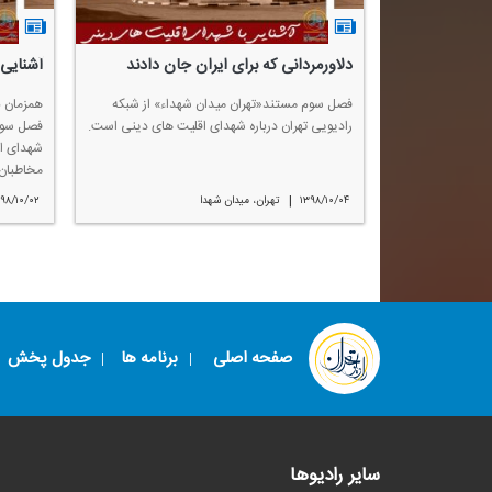
دلاورمردانی كه برای ایران جان دادند
آشنایی 
فصل سوم مستند«تهران میدان شهداء» از شبكه
همزمان ب
رادیویی تهران درباره شهدای اقلیت های دینی است.
فصل سوم 
شهدای ا
مخاطبان 
|
۱۳۹۸/۱۰/۰۴
تهران، میدان شهدا
۹۸/۱۰/۰۲
صفحه اصلی
برنامه ها
جدول پخش
سایر رادیوها