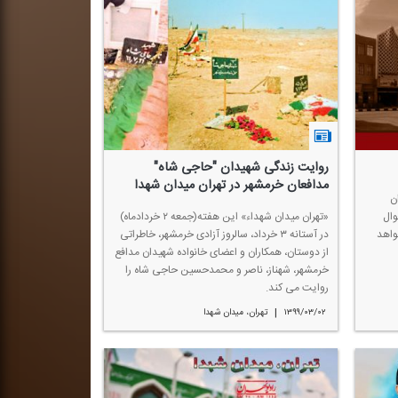
روایت زندگی شهیدان "حاجی شاه"
مدافعان خرمشهر در تهران میدان شهدا
ن
وال
«تهران میدان شهداء» این هفته(جمعه ۲ خردادماه)
واهد
در آستانه ۳ خرداد، سالروز آزادی خرمشهر، خاطراتی
از دوستان، همكاران و اعضای خانواده شهیدان مدافع
خرمشهر، شهناز، ناصر و محمدحسین حاجی شاه را
روایت می كند.
|
۱۳۹۹/۰۳/۰۲
تهران، میدان شهدا