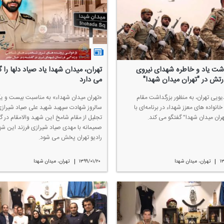
اشت یاد و خاطره شهدای نیروی
تهران، میدان شهدا یاد صیاد دلها را 
رتش در "تهران میدان شهدا"
می دارد
یویی تهران، به منظور بزرگداشت مقام
«تهران میدان شهداء» به مناسبت بیست و ی
خانواده های معزز شهداء در برنامه‌ای با
سالروز شهادت سپهبد شهید علی صیاد شیرازی
هران میدان شهدا" گفتگو می كند.
تجلیل از مقام شامخ این شهید والامقام در 
صمیمانه با مهدی صیاد شیرازی فرزند این شهی
رادیو تهران پخش می شود.
|
|
۱
تهران، میدان شهدا
۱۳۹۹/۰۱/۲۰
تهران، میدان شهدا