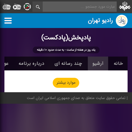
رادیو تهران
پادپخش(پادكست)
یك روز در هفته از ساعت - به مدت حدود ۱۰ دقیقه
خانه
آرشیو
چند رسانه ای
درباره برنامه
عوام
موارد بیشتر
تمامی حقوق سایت متعلق به صدای جمهوری اسلامی ایران است