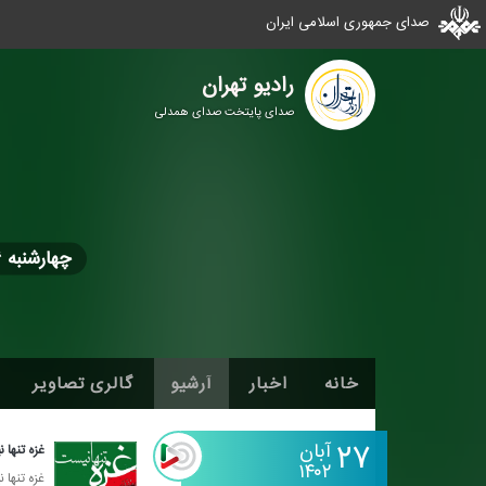
صدای جمهوری اسلامی ایران
رادیو تهران
صدای پایتخت صدای همدلی
چهارشنبه ۲۶ مهر از ساعت جایگزین برنامه های شهر آفتاب/سعدآباد/تهران من به مدت -
خانه
اخبار
آرشیو
گالری تصاویر
۲۷
آبان
غزه تنها
۱۴۰۲
غزه تنها