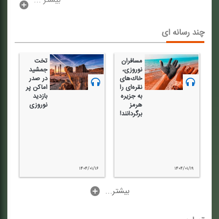
بیشتر ...
چند رسانه ای
وایت ۱۸
مسافران
تخت
نوروزی،
جمشید
خاك‌های
در صدر
ی
نقره‌ای را
اماكن پر
به جزیره
بازدید
ه
هرمز
نوروزی
برگردانند!
از
۱۴۰۴/۰۱/۱۶
۱۴۰۴/۰۱/۱۹
...بیشتر