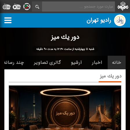
رادیو تهران
دور یك میز
شنبه تا چهارشنبه از ساعت ۱۲:۳۰ به مدت ۹۰ دقیقه
خانه
اخبار
آرشیو
گالری تصاویر
چند رسانه ا
دور یك میز