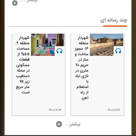
بیشتر ...
چند رسانه ای
شهردار
شهردار
منطقه
منطقه ۹:
۱۶: مجوز
مساحت
ساخت و
۵۵% از
ساز در
قطعات
حریم ۷۰
مسكونی
متری در
در محله
نازی آباد
دستغیب
با
زیر ۷۵
استعلام
متر مربع
از راه
است
آهن
۱۴۰۰/۰۶/۱۴
۱۴۰۰/۰۶/۲۱
...بیشتر