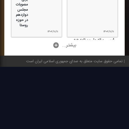
مصوبات
مجلس
دوازدهم
در حوزه
روستا
۱۴۰۲/۱۱/۱۱
۱۴۰۲/۱۱/۱۱
رئیس رسانه ملی: برنامه «یه
...بیشتر
روستا؛ یه عالمه رأی»؛ از جمله
برنامه‌های موثر در انتخابات
است+فایل صوتی
تمامی حقوق سایت متعلق به صدای جمهوری اسلامی ایران است