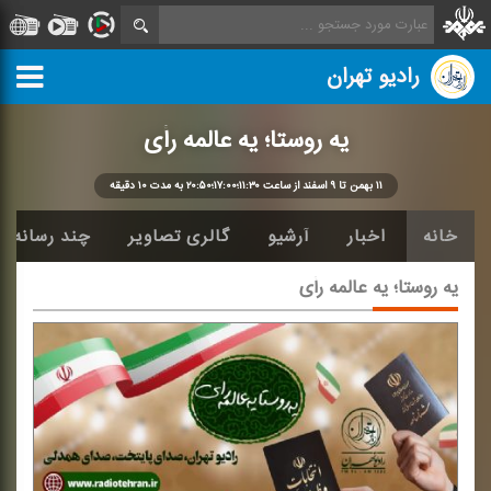
رادیو تهران
یه روستا؛ یه عالمه رأی
۱۱ بهمن تا ۹ اسفند از ساعت ۱۱:۳۰؛۱۷:۰۰؛۲۰:۵۰ به مدت ۱۰ دقیقه
خانه
اخبار
آرشیو
گالری تصاویر
چند رسانه ا
یه روستا؛ یه عالمه رأی