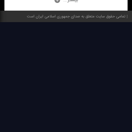
...بیشتر
تعهد به خانواده را در سازمان
دهنده دغدغه‌های شهید رئیسی
ملل مطرح كردند+فایل صوتی
باشد+فایل صوتی
تمامی حقوق سایت متعلق به صدای جمهوری اسلامی ایران است