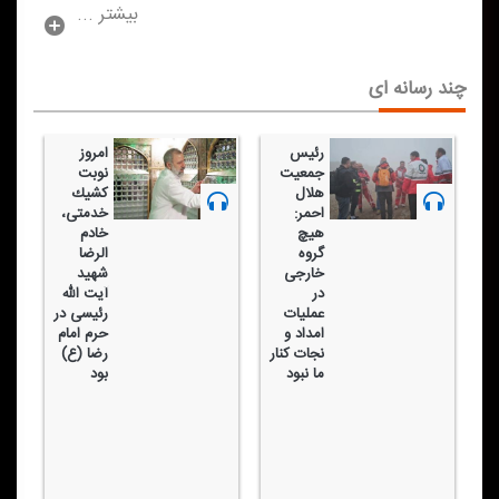
بیشتر ...
چند رسانه ای
رئیس
امروز
جمعیت
نوبت
هلال
كشیك
احمر:
خدمتی،
هیچ
خادم
گروه
الرضا
خارجی
شهید
در
آیت الله
عملیات
رئیسی در
امداد و
حرم امام
نجات كنار
رضا (ع)
ما نبود
بود