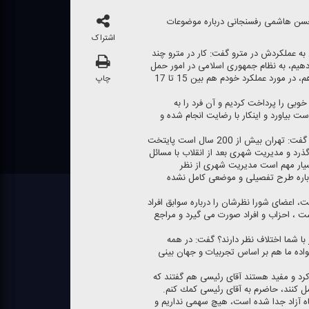
حسن هاشمی رفسنجانی درباره موضوعات
اشتراک
 عملكردش در مترو گفت: كار در مترو چند
دهیم، به نظام جمهوری اسلامی در امور حمل
و نقل ریلی مجموعاً نمره بالای 15 می دهم، در مورد عملكرد خودم هم بین 15 تا 17
چاپ
 خوبی را پرداخت كردیم و آن فرد را به
ت بیاورد و اینكار با رضایت انجام شده و
هاشمی رفسنجانی درباره مدیریت شهری گفت: تهران بیش از 200 سال است پایتخت
انون بلدیه 70 سال می گذرد و مدیریت شهری بعد از انقلاب با مسائل
سیار مهم است مدیریت شهری از نظر
باره طرح تفصیلی و موضعی كامل نشده
، اعضای شورا نظرشان را درباره سوابق افراد
 ، احزاب و افراد صورت می گیرد و مراجع
 با شما اختلاف نظر دارند؟ گفت: در همه
نواده ما هم بر اساس تجربیات و جهان بینی
 كرد و مفید هستند آقای رئیسی هم گفتند كه
كنند، حاضرم به آقای رئیسی كمك كنم.
گاه آزاد جدا شده است، هیچ سهمی نداریم و