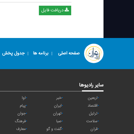
دریافت فایل
صفحه اصلی
برنامه ها
جدول پخش
سایر رادیوها
اربعین
خبر
آوا
اقتصاد
ايران
پیام
ترتیل
تهران
جوان
سلامت
صبا
فرهنگ
قرآن
گفت و گو
معارف