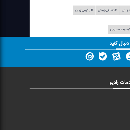
جانی
#نقطه_جوش
#رادیو_تهران
ن/سپیده سمیعی
 دنبال کنید
مات رادیو