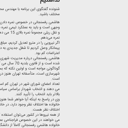
نداشتیم
شنونده گفتگوی این برنامه با مهندس م
مختلف باشید.
هاشمی رفسنجانی در خصوص نمره دادن به
وجهی است و باید به عملكرد تیمی نمره 
نمره می‌دهم.
اگر نیرویی را در مترو تعدیل كردیم، مبلغ
پیمانكار وصل كردیم تا شغل جدیدی به دس
اعتراضات كم بود.
شده است و از ق
گوناگونی مواجه است و اولین نكته كه ب
شهرسازی است، متأسفانه تهران هنوز در
است.
تعداد اعضای شورای شهر در تهران كم است
می دهند و انتخاب شهردار براساس سیاست
بالاتر باید انتخاب را تأیید كنند.
وی در پاسخ به اینكه آیا خواهر شما هنوز
خانواده ها اختلاف نظر وجود دارد، در خا
اختلاف نظر هست.
از همه نیروها در كشور می‌توان استفاده
می خواهند در این خصوص فراجناحی عمل 
خانواده هاشمی رفسنجانی كاملاً از دانش