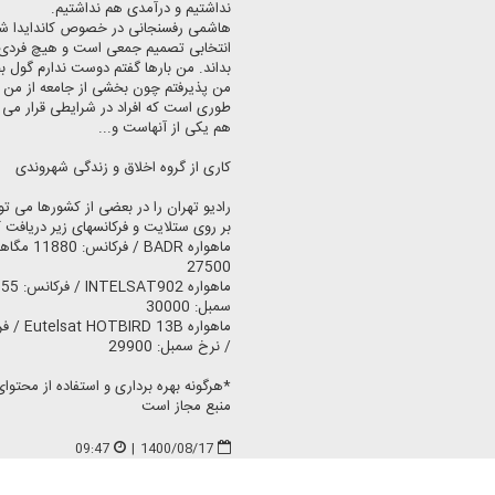
نداشتیم و درآمدی هم نداشتیم.
هاشمی رفسنجانی در خصوص كاندایدا 
انتخابی تصمیم جمعی است و هیچ فردی 
بداند. من بارها گفتم دوست ندارم گول ب
من پذیرفتم چون بخشی از جامعه از من خ
طوری است كه افراد در شرایطی قرار می گ
هم یكی از آنهاست و...
كاری از گروه اخلاق و زندگی شهروندی
رادیو تهران را در بعضی از كشورها می ت
بر روی ستلایت و فركانسهای زیر دریافت ك
ماهواره DR
27500
سمبل: 30000
/ نرخ سمبل: 29900
*هرگونه بهره برداری و استفاده از محتوای 
منبع مجاز است
09:47
|
1400/08/17