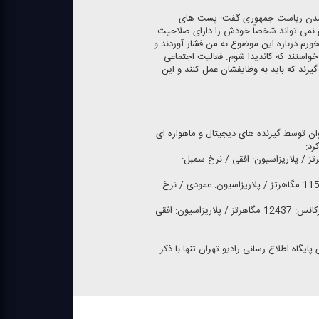
شدن ریاست جمهوری گفت: پست های
نمی تواند شخصاً خودش را دارای صلاحیت
خورم درباره این موضوع به من فشار آوردند و
واستند كه كاندیدا شوم. فعالیت اجتماعی
یرند كه باید به وظایفشان عمل كنند و این
وان توسط گیرنده های دیجیتال و ماهواره ای
رد:
BA / فركانس: 11880 مگاهرتز / پلاریزاسیون: افقی / نرخ سمبل:
ماهواره INTELSAT902 / فركانس: 11555 مگاهرتز / پلاریزاسیون: عمودی / نرخ
ماهواره Eutelsat HOTBIRD 13B / فركانس: 12437 مگاهرتز / پلاریزاسیون: افقی
پایگاه اطلاع رسانی رادیو تهران تنها با ذكر