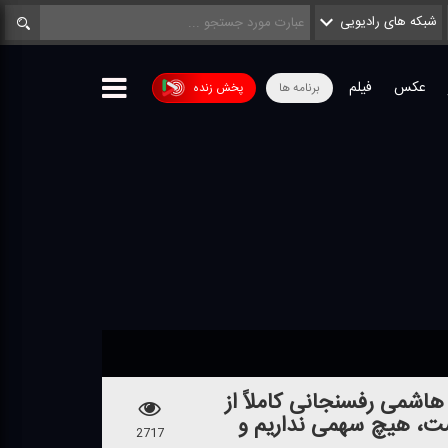
شبکه های رادیویی
عکس
فیلم
برنامه ها
پخش زنده
شمی رفسنجانی كاملاً از
ست، هیچ سهمی نداریم و
2717