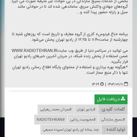
بخشی از خدمات بسیج سازندگی در پی حوادث غیر مترقبه صورت می گیرد.
گروه‌های جهادیِ واكنش سریع، ساماندهی شده اند تا در حوادثی مانند
سیل و زلزله حضور پیدا كنند و...
برنامه «باغ فردوس» كاری از گروه معارف و تاریخ است كه روزهای شنبه تا
چهارشنبه از ساعت۱۱:۴۰ تا ۱۲:۲۵ از رادیو تهران پخش می‌شود.
می توانید در سرتاسر دنیا از طریق وب سایتWWW.RADIOTEHRAN.IR
ضمن استفاده از پخش زنده شبكه، در جریان آخرین خبرهای رادیو تهران
قرار بگیرید.
*هرگونه بهره برداری و استفاده از محتوای پایگاه اطلاع رسانی رادیو تهران
تنها با ذكر منبع مجاز است.
۱۳:۲۹
|
۱۴۰۳/۰۲/۱۱
دریافت فایل
کلمات کلیدی:
#رادیو_تهران
#سردار_محمد_زهرایی
#بسیج_سازندگی
#محرومیت_زدایی
#RADIOTEHRAN
تولیدکننده :
چند رسانه ای رادیو تهران/سپیده سمیعی