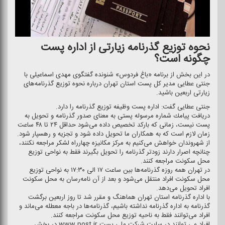
نحوه توزیع گذرنامه زیارتی از اداره پست
چگونه است؟
در این بخش از برنامه «باغ فردوس» شنونده گفتگوی مهدی اسماعیلی با
جنتی عطایی مدیر كل پست استان تهران درباره نحوه توزیع گذرنامه‌های
زیارتی اربعین باشید.
جنتی عطایی گفت: اداره پست وظیفه توزیع گذرنامه را دارد.
دریافت پیامك شماره مرسوله پستی به معنای صدور گذرنامه و تحویل به
پست نیست، زمانی كه باركد تخصیص داده می‌شود حداقل ۲۴ تا ۴۸ ساعت
زمان لازم است كه به همكاران ما تحویل داده شود و تجزیه و رهسپار شود.
از شهروندان خواهش می‌كنیم به مركز مكانیزه چهارراه لشكر مراجعه نكنند،
چنانچه اصرار دارند زودتر گذرنامه را تحویل بگیرند فقط به نواحی توزیع
محل سكونت مراجعه كنند.
در تهران همه روزه گذرنامه‌ها بین ساعت ۱۷ الی ۱۷:۳۰ به نواحی توزیع
محل سكونت افراد منتقل می‌شود و بعد از آن نامه‌رسان به محل سكونت
افراد تحویل می‌دهد.
با اداره گذرنامه استان تهران هماهنگ و مقرر شد تا روز اربعین برگشت
گذرنامه به اداره گذرنامه نداشته باشیم، گذرنامه‌ها در باجه معطله می‌ماند و
افراد می‌توانند فقط به ناحیه توزیع محل سكونت مراجعه كنند.
افراد می توانند در سایت شركت ملی پست www.post.ir در بخش