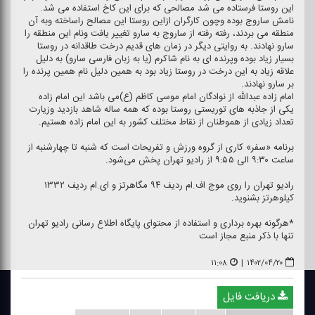
این روستا فرستاده می شد مصالحی كه برای این كاخ استفاده می شد.
نامش ساروج بوده وچون كارگران ازاین روستا این مصالح راساخته وبه آن
منطقه می بردند، رفته رفته از ساروج به سارو تغییر یافت ونام این منطقه را
سارو نهادند. به روایتی دیگر در زمان های قدیم درخت طاقدانه در روستا
بسیار زیاد بوده وپرنده ای به نام شاكرم (یا به زبان فارسی سارو) به دلیل
علاقه زیاد به این درخت در روستا زیاد بود به همین دلیل نام همین پرنده را
بر سارو نهادند.
امام زاده عبدالله از نوادگان امام موسی كاظم (ع)می باشد این امام زاده
یكی از جاذبه های توریستی روستا بوده كه همه ساله شاهد بازدید وزیارت
تعداد زیادی از هموطنان از نقاط مختلف كشور به این امام زاده هستیم.
برنامه «سفر» كاری از گروه ورزش و تفریحات است كه شنبه تا چهارشنبه از
ساعت ۹:۳۰ الی ۹:۵۵ از رادیو تهران پخش می‌شود.
رادیو تهران را روی موج اف.ام ردیف ۹۴ مگاهرتز و ای.ام ردیف ۱۳۳۲
كیلوهرتز بشنوید.
*هرگونه بهره برداری و استفاده از محتوای پایگاه اطلاع رسانی رادیو تهران
تنها با ذكر منبع مجاز است
۱۱:۰۸
|
۱۴۰۲/۰۴/۲۰
دریافت فایل