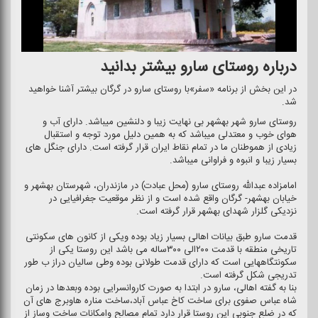
درباره روستای سارو بیشتر بدانید
در این بخش از برنامه «سفر»با روستای سارو در گرگان بیشتر آشنا خواهید
شد.
روستای سارو شهر بهشهر بی نهایت زیبا و دلنشین میباشد. دارای آب و
هوای خوب و معتدلی میباشد كه به همین دلیل مورد توجه و استقبال
زیادی از هموطنان ما در تمام نقاط ایران قرار گرفته است. دارای جنگل های
بسیار زیبا و انبوه و فراوانی میباشد.
امامزاده عبدالله روستای سارو (محل عبادت) در مازندران، شهرستان بهشهر و
خیابان بهشهر- گرگان واقع شده است و از نظر موقعیت جغرافیایی در
نزدیكی گلزار شهدای بهشهر قرار گرفته است.
قدمت سارو طبق بیانات اهالی بسیار زیاد بوده ویكی از كانون های سكونتی
تاریخی منطقه با قدمت ۲۰۰الی ۳۰۰ساله می باشد این روستا یكی از
سكونتگاههایی است كه دارای قدمت طولانی بوده وطی سالیان دراز ب طور
تدریجی شكل گرفته است.
بنا به گفته اهالی، سارو در ابتدا به صورت كاروانسرایی بوده وبعدها در زمان
شاه عباس صفوی برای ساخت كاخ عباس آباد،ساخت مناره هاوبرج های آن
كه در ضلع جنوبی این روستا قرار دارد تمام مصالح وامكانات ساخت وساز از