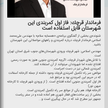
فرماندار قرچك: فاز اول كمربندی این
شهرستان قابل استفاده است
شنونده‌ی بخشی از گفتگوی برنامه‌ی «همسایه سلام» با مهندس علی‌محمد
اسلامی فرماندار قرچك درباره كمربندی و راههای مواصلاتی این شهرستان
باشید.
مهندس اسلامی: شهر قرچك ورودی شهرستان‌های جنوب شرق استان تهران
است.
با تلاش‌های شهردار قرچك، اگرچه كمربندی جنوبی هنوز به صورت رسمی
افتتاح نشده اما شهروندان میتوانند از آن استفاده كنند.
كمربندی شمالی نیز در دست اجراست.
موانعی سر راه تكمیل كمربندی قرچك وجود داشته از جمله كارخانه آسفالت
كه در حریم این كمربندی بود و مرتفع شد.
فاز اول كمربندی جنوبی آماده افتتاح است. ( از ورودی شهر قرچك تا كارخانه
میهن نور)
كارخانه فولاد هم یكی از موانع سر راه تكمیل كمربندی است.
بخشی از زیر ساخت‌های قطار شهری هم آماده شده و در سفر ریاست
جمهور نیز مطرح شد كه در حال پیگیری است و...