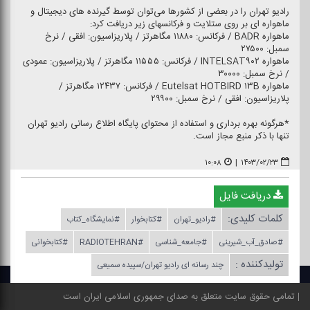
رادیو تهران را در بعضی از كشورها می‌توان توسط گیرنده های دیجیتال و
ماهواره ای بر روی ستلایت و فركانسهای زیر دریافت كرد:
ماهواره BADR / فركانس: ۱۱۸۸۰ مگاهرتز / پلاریزاسیون: افقی / نرخ
سمبل: ۲۷۵۰۰
ماهواره INTELSAT۹۰۲ / فركانس: ۱۱۵۵۵ مگاهرتز / پلاریزاسیون: عمودی
/ نرخ سمبل: ۳۰۰۰۰
ماهواره Eutelsat HOTBIRD ۱۳B / فركانس: ۱۲۴۳۷ مگاهرتز /
پلاریزاسیون: افقی / نرخ سمبل: ۲۹۹۰۰
*هرگونه بهره برداری و استفاده از محتوای پایگاه اطلاع رسانی رادیو تهران
تنها با ذكر منبع مجاز است.
۱۰:۰۸
|
۱۴۰۳/۰۲/۲۳
دریافت فایل
کلمات کلیدی:
#رادیو_تهران
#كتابخوار
#نمایشگاه_كتاب
#صادق_آب_شیرینی
#جامعه_شناسی
#RADIOTEHRAN
#كتابخوانی
تولیدکننده :
چند رسانه ای رادیو تهران/سپیده سمیعی
تمامی حقوق سایت متعلق به صدای جمهوری اسلامی ایران است