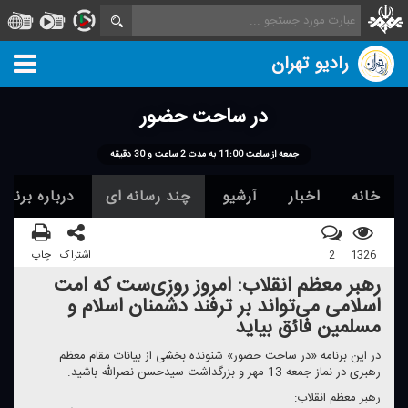
رادیو تهران
در ساحت حضور
جمعه از ساعت 11:00 به مدت 2 ساعت و 30 دقیقه
خانه
اخبار
آرشیو
چند رسانه ای
درباره برنامه
1326
2
اشتراک
چاپ
رهبر معظم انقلاب: امروز روزی‌ست كه امت
اسلامی می‌تواند بر ترفند دشمنان اسلام و
مسلمین فائق بیاید
در این برنامه «در ساحت حضور» شنونده بخشی از بیانات مقام معظم
رهبری در نماز جمعه 13 مهر و بزرگداشت سیدحسن نصرالله باشید.
رهبر معظم انقلاب: