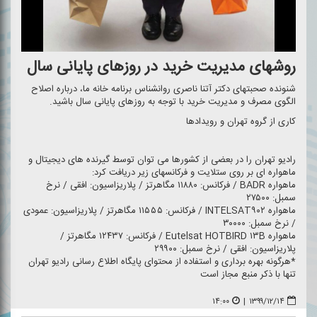
روشهای مدیریت خرید در روزهای پایانی سال
شنونده صحبتهای دكتر آتنا ناصری روانشناس برنامه خانه ما، درباره اصلاح
الگوی مصرف و مدیریت خرید با توجه به روزهای پایانی سال باشید.
كاری از گروه تهران و رویدادها
رادیو تهران را در بعضی از كشورها می توان توسط گیرنده های دیجیتال و
ماهواره ای بر روی ستلایت و فركانسهای زیر دریافت كرد:
ماهواره BADR / فركانس: ۱۱۸۸۰ مگاهرتز / پلاریزاسیون: افقی / نرخ
سمبل: ۲۷۵۰۰
ماهواره INTELSAT۹۰۲ / فركانس: ۱۱۵۵۵ مگاهرتز / پلاریزاسیون: عمودی
/ نرخ سمبل: ۳۰۰۰۰
ماهواره Eutelsat HOTBIRD ۱۳B / فركانس: ۱۲۴۳۷ مگاهرتز /
پلاریزاسیون: افقی / نرخ سمبل: ۲۹۹۰۰
*هرگونه بهره برداری و استفاده از محتوای پایگاه اطلاع رسانی رادیو تهران
تنها با ذكر منبع مجاز است
۱۴:۰۰
|
۱۳۹۹/۱۲/۱۴