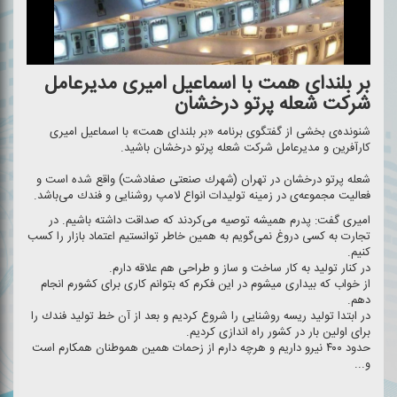
بر بلندای همت با اسماعیل امیری مدیرعامل
شركت شعله پرتو درخشان
شنونده‌ی بخشی از گفتگوی برنامه «بر بلندای همت» با اسماعیل امیری
كارآفرین و مدیرعامل شركت شعله پرتو درخشان باشید.
شعله پرتو درخشان در تهران (شهرك صنعتی صفادشت) واقع شده است و
فعالیت مجموعه‌ی در زمینه تولیدات انواع لامپ روشنایی و فندك می‌باشد.
امیری گفت: پدرم همیشه توصیه می‌كردند كه صداقت داشته باشیم. در
تجارت به كسی دروغ نمی‌گویم به همین خاطر توانستیم اعتماد بازار را كسب
كنیم.
در كنار تولید به كار ساخت و ساز و طراحی هم علاقه دارم.
از خواب كه بیداری میشوم در این فكرم كه بتوانم كاری برای كشورم انجام
دهم.
در ابتدا تولید ریسه روشنایی را شروع كردیم و بعد از آن خط تولید فندك را
برای اولین بار در كشور راه اندازی كردیم.
حدود ۴۰۰ نیرو داریم و هرچه دارم از زحمات همین هموطنان همكارم است
و...