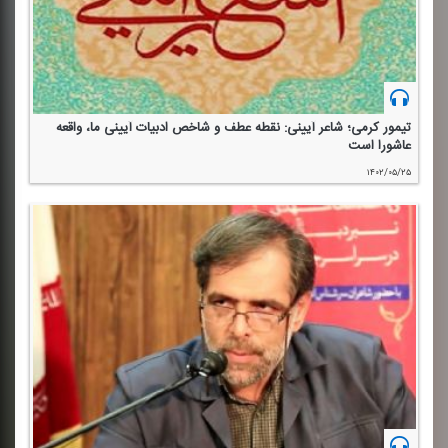
تیمور كرمی؛ شاعر آیینی: نقطه عطف و شاخص ادبیات آیینی ما، واقعه
عاشورا است
۱۴۰۲/۰۵/۲۵