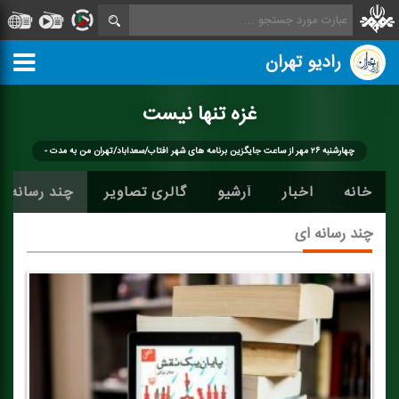
رادیو تهران
غزه تنها نیست
چهارشنبه ۲۶ مهر از ساعت جایگزین برنامه های شهر آفتاب/سعدآباد/تهران من به مدت -
خانه
اخبار
آرشیو
گالری تصاویر
چند رسانه ا
چند رسانه ای