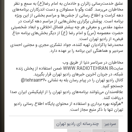
عشق خدمت‌رسانی زائران و خادمان به امام رضا(ع) به سمع و نظر
مخاطبان می‌رسد. گفت وگو با مسئولان و دست اندركاران برنامه‌های
دهه كرامت و اطلاع رسانی از جشن‌ها و مراسم بخشی از این ویژه
برنامه است. پوشش برگزاری بخش‌هایی از مراسم دهه كرامت در
مشهد مقدس و معرفی هر چه بیشتر فضائل اخلاقی و ابعاد شخصیتی
حضرت معصومه (س) و امام رضا (ع) از دیگر بخش‌های برنامه‌ «باغ
فیض» از رادیو تهران است.
محمدرضا پاكزادیان تهیه كننده، جواد تشكری مجری و مجتبی احمدی
سردبیر و هماهنگی این برنامه را بر عهده دارد.
مخاطبان در سرتاسر دنیا از طریق وب
سایتWWW.RADIOTEHRAN.IR ضمن استفاده از پخش زنده
شبكه، در جریان آخرین خبرهای رادیو تهران قرار بگیرید.
كانال رادیو تهران را در پیام رسان بله به نشانی tehraan۳۶۰@
جستجو كنید.
علاقه‌مندان می‌توانند برنامه‌های رادیو تهران را از اپلیكیشن ایران صدا
دریافت كنند.
*هرگونه بهره برداری و استفاده از محتوای پایگاه اطلاع رسانی رادیو
تهران تنها با ذكر منبع مجاز است.
سردبیر:
چندرسانه ای رادیو تهران