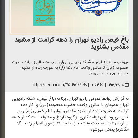
باغ فیض رادیو تهران را دهه كرامت از مشهد
مقدس بشنوید
ویژه برنامه «باغ فیض» شبكه رادیویی تهران از جمعه سالروز میلاد حضرت
معصومه (س) تا سالروز ولادت امام رضا (ع) به صورت زنده از مشهد
مقدس روی آنتن می‌رود.
http://seda.ir/sh/?۵۱۴۵۱۸۹
|
۱۰:۵۴
|
۱۴۰۳/۰۲/۱۸
به گزارش روابط عمومی رادیو تهران، برنامه«باغ فیض» شبكه رادیویی
تهران همزمان با سالروز ولادت حضرت معصومه(س) و آغاز دهه
كرامت به صورت زنده از مشهد مقدس، رواق امام خمینی(ره) روی
آنتن می‌رود. این برنامه كاری از گروه تاریخ و معارف است كه از جمعه
۲۱ اردیبهشت، به مدت ۱۰ شب از ساعت ۲۱ از موج اف.ام ردیف ۹۴
مگاهرتز پخش می‌شود.