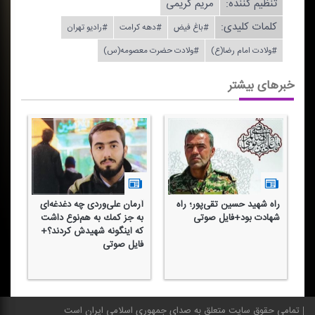
تنظیم كننده:
مریم كریمی
کلمات کلیدی:
#باغ فیض
#دهه كرامت
#رادیو تهران
#ولادت امام رضا(ع)
#ولادت حضرت معصومه(س)
خبرهای بیشتر
راه شهید حسین تقی‌پور؛ راه
آرمان علی‌وردی چه دغدغه‌ای
شهادت بود+فایل صوتی
به جز كمك به هم‌نوع داشت
كه اینگونه شهیدش كردند؟+
فایل صوتی
تمامی حقوق سایت متعلق به صدای جمهوری اسلامی ایران است