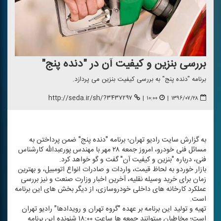
بررسی بنزین و كیفیت آن در "دنده پنج"
برنامه "دنده پنج" به بررسی كیفیت بنزین می پردازد.
http://seda.ir/sh/?۳۴۳۷۲۹۷
|
۱۰:۰۰
|
۱۳۹۶/۰۷/۲۸
به گزارش سایت رادیو تهران؛ برنامه "دنده پنج" ضمن پرداختن به
مسائل فنی خودرو، امروز جمعه ۲۸ مهر با مهندس پورعبدالله كارشناس
فنی، درباره "بنزین و كیفیت آن" گفت و گو خواهد كرد.
بازار خوردو به لحاظ قیمت، واردات و صادرات انواع اتومبیل، و بهترین
زمان برای خرید وسیله نقلیه، آخرین اخبار وزارت صنعت و نیز بررسی
عملكرد كارخانه های داخلی خودروسازی، از دیگر بخش های این برنامه
است.
تهیه و تولید این برنامه بر عهده "گروه تهران و رویدادها" رادیو تهران
است؛ مخاطبان می‎توانند جمعه ها ساعت ۱۸:۰۰ شنونده این برنامه