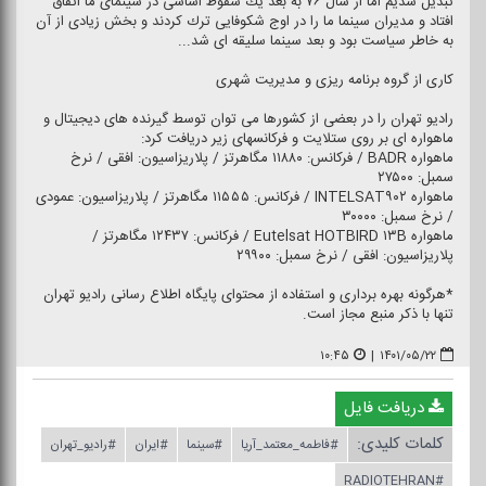
تبدیل شدیم اما از سال ۷۶ به بعد یك سقوط اساسی در سینمای ما اتفاق
افتاد و مدیران سینما ما را در اوج شكوفایی ترك كردند و بخش زیادی از آن
به خاطر سیاست بود و بعد سینما سلیقه ای شد...
كاری از گروه برنامه ریزی و مدیریت شهری
رادیو تهران را در بعضی از كشورها می توان توسط گیرنده های دیجیتال و
ماهواره ای بر روی ستلایت و فركانسهای زیر دریافت كرد:
ماهواره BADR / فركانس: ۱۱۸۸۰ مگاهرتز / پلاریزاسیون: افقی / نرخ
سمبل: ۲۷۵۰۰
ماهواره INTELSAT۹۰۲ / فركانس: ۱۱۵۵۵ مگاهرتز / پلاریزاسیون: عمودی
/ نرخ سمبل: ۳۰۰۰۰
ماهواره Eutelsat HOTBIRD ۱۳B / فركانس: ۱۲۴۳۷ مگاهرتز /
پلاریزاسیون: افقی / نرخ سمبل: ۲۹۹۰۰
*هرگونه بهره برداری و استفاده از محتوای پایگاه اطلاع رسانی رادیو تهران
تنها با ذكر منبع مجاز است.
۱۰:۴۵
|
۱۴۰۱/۰۵/۲۲
دریافت فایل
کلمات کلیدی:
#فاطمه_معتمد_آریا
#سینما
#ایران
#رادیو_تهران
#RADIOTEHRAN