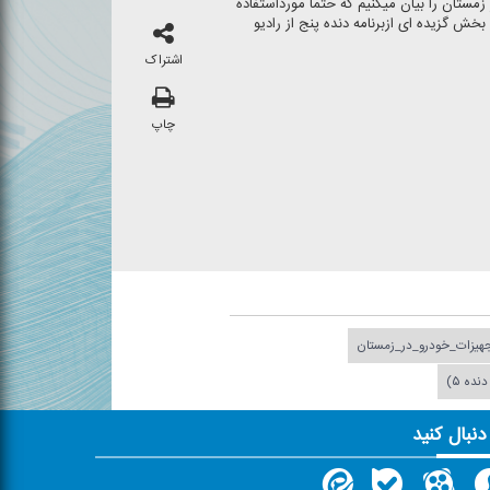
ستان را بیان میكنیم كه حتما مورداستفاده
 گزیده ای ازبرنامه دنده پنج از رادیو
اشتراک
چاپ
هیزات_خودرو_در_زمستان
نده ۵)
 دنبال کنید