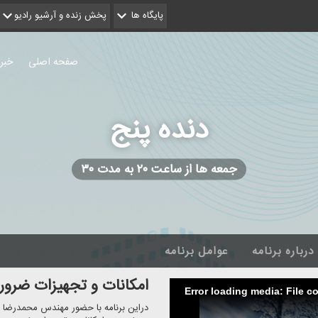
پایگاه ها
پخش زنده و آرشیو رادیو
صفحه اصلی
خبر
دنده پنج
جمعه ها از ساعت ۲۰ به مدت ۳۰
درباره برنامه
عوامل برنامه
امكانات و تجهیزات ضرور
Error loading media: File c
دراین برنامه با حضور مهندس محمدرضا پو