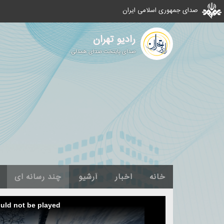
صدای جمهوری اسلامی ایران
رادیو تهران
صدای پایتخت صدای همدلی
خانه
اخبار
آرشیو
چند رسانه ای
ould not be played