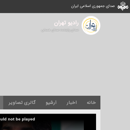
صدای جمهوری اسلامی ایران
رادیو تهران
صدای پایتخت صدای همدلی
خانه
اخبار
آرشیو
گالری تصاویر
ould not be played