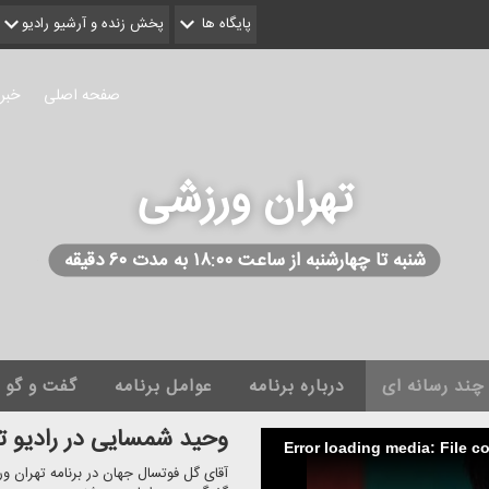
پایگاه ها
پخش زنده و آرشیو رادیو
صفحه اصلی
خبر
تهران ورزشی
شنبه تا چهارشنبه از ساعت ۱۸:۰۰ به مدت ۶۰ دقیقه
چند رسانه ای
درباره برنامه
عوامل برنامه
گفت و گو
وحید شمسایی در رادیو ته
Error loading media: File c
آقای گل فوتسال جهان در برنامه تهران ور