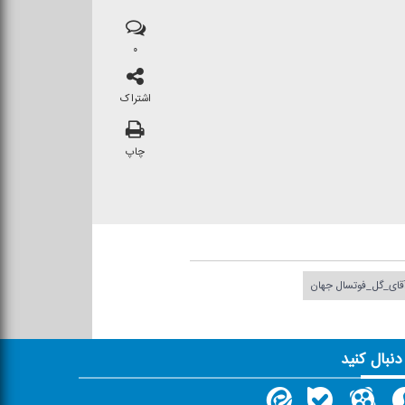
۰
اشتراک
چاپ
قای_گل_فوتسال جهان
 دنبال کنید