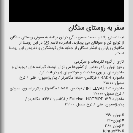
سفر به روستای سنگان
نیما نعمتی زاده و محمد حسن بیگی دراین برنامه به معرفی روستای سنگان
از توابع كن و سولقان می پردازند، امامزاده قاسم (ع) در این روستا از
مكانهای زیارتی و آبشار سنگان از جاذبه های گردشگری و تفریحی این روستا
است.
كاری از گروه تفریحات و سرگرمی
رادیو تهران را در بعضی از كشورها می توان توسط گیرنده های دیجیتال و
ماهواره ای بر روی ستلایت و فركانسهای زیر دریافت كرد:
ماهواره BADR / فركانس: ۱۱۸۸۰ مگاهرتز / پلاریزاسیون: افقی / نرخ
سمبل: ۲۷۵۰۰
ماهواره INTELSAT۹۰۲ / فركانس: ۱۱۵۵۵ مگاهرتز / پلاریزاسیون: عمودی
/ نرخ سمبل: ۳۰۰۰۰
ماهواره Eutelsat HOTBIRD ۱۳B / فركانس: ۱۲۴۳۷ مگاهرتز /
پلاریزاسیون: افقی / نرخ سمبل: ۲۹۹۰۰
#تهران ۳۶۰
#تهران۳۶۰
#تهران_۳۶۰
#tehran۳۶۰