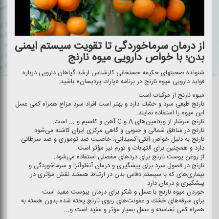
از درمان سرماخوردگی تا تقویت سیستم ایمنی
بدن؛ با خواص دارویی میوه نارنج
شنونده صحبتهای حكیمه حسنخانی كارشناس ارشد گیاهان دارویی درباره
فواید دارویی میوه نارنج در برنامه «پارك پردیسان» باشید.
میوه نارنج از مركبات است.
نارنج طبعی سرد و خشك دارد و بهتر است افراد سرد مزاج همراه كمی عسل
این میوه را استفاده نمایند.
نارنج سرشار از ویتامین‌های A و C آهن و كلسیم و ... است.
نارنج در مناطق شمالی و جنوبی و گاهی مركزی ایران كاشته می‌شود.
نارنج به دلیل خواص آنتی‌اكسیدانی، خاصیت ضد توموری و ضد سرطانی
دارد و همچنین برای التهابات و تورم نیز مؤثر است.
از روغن پوست نارنج برای دردهای مفصلی استفاده می‌شود.
نارنج در فصول سرد برای پیشگیری و درمان آنفلوآنزا و سرماخوردگی و
بیماری‌های كه با سیستم دفاعی بدن در ارتباط هستند نقش مؤثری در
پیشگیری و درمان دارد .
خوردن میوه نارنج با عسل و شكر برای درمان یبوست مفید است.
برای سرفه‌های خشك و عفونت‌های ریوی نارنج پخته شده بدون هسته به
همراه كمی نشاسته و عسل بسیار مؤثر و مفید است و...