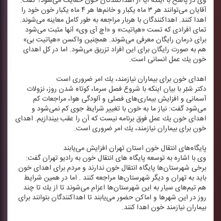
وی در پاسخ با اینكه آیا از اهداكنندگان خون حمایت می‌شود؟ گفت:
آقایان می‌توانند هر ۳ ماه یكبار و خانم‌ها هر ۴ ماه یكبار خون خود را
اهدا كنند. اهداكنندگان با هربار مراجعه به طور كامل معاینه می‌شوند.
تمای افرادی كه تست «هپاتیت» و «اچ آی وی» آنها مثبت می‌شود
برای درمان رایگان معرفی می‌شوند. همچنین واكسن «هپاتیت بی»
هم به صورت رایگان برای این افراد تزریق می‌شود. اما در كل اهدای
خون یك عمل انسانی است.
اهدای خون برای بیماران نیازمند، یك امر ضروری است
دكتر شبّر با بیان اینكه با شروع فصل سرما، كوتاه شدن روز، نزولات
آسمانی و افزایش بیماری‌های فصلی و آلودگی هوا، مراجعات كم
می‌شود گفت: نیاز ما به خون با تغییر شرایط جوی كم نمی‌شود و
اهدای خون یك عمل فوق برنامه نیست كه آن را عقب بیندازیم. اهدای
خون برای بیماران نیازمند، یك امر ضروری است.
پایگاه‌های انتقال خون استان تهران افزایش می‌یابند
وی با اشاره به توسعه پایگاه های انتقال خون به رادیو تهران گفت:
برخی شهرستان‌ها پایگاه انتقال خون ندارند و مردم برای اهدای خون
باید به تهران و دیگر شهرستان‌ها مراجعه كنند . اما در همین شرایط
هم تیم‌های سیار به این شهرستان‌ها اعزام می‌شوند تا از یك تا چند
روز در این شهرها و اماكن حضور می‌یابند تا اهداكنندگان بتوانند برای
بیماران نیازمند خون اهدا كنند.