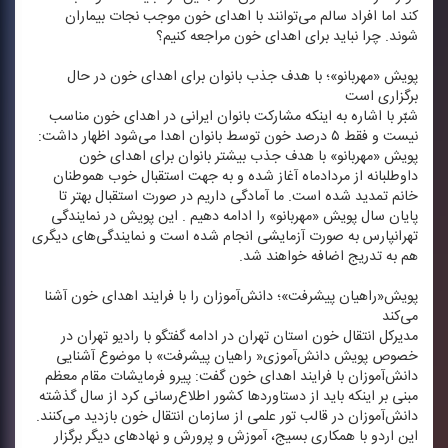
كند اما افراد سالم می‌توانند با اهدای خون موجب نجات بیماران
شوند. چرا نباید برای اهدای خون مراجعه كنیم؟
پویش «مهربانو»؛ با هدف جذب بانوان برای اهدای خون در حال
برگزاری است
شبّر با اشاره به اینكه مشاركت بانوان ایرانی در اهدای خون مناسب
نیست و فقط ۵ درصد خون توسط بانوان اهدا می‌شود اظهار داشت:
پویش «مهربانو» با هدف جذب بیشتر بانوان برای اهدای خون
داوطلبانه از مردادماه آغاز شده و به جهت استقبال خوب هموطنان
خانم تمدید شده است. ما آمادگی داریم در صورت استقبال بهتر تا
پایان سال پویش «مهربانو» را ادامه دهیم . این پویش در نمایندگی
تهرانپارس به صورت آزمایشی انجام شده است و نمایندگی‌های دیگری
هم به تدریج اضافه خواهند شد.
پویش«راهیان پیشرفت»؛ دانش‌آموزان را با فرایند اهدای خون آشنا
می‌كند
مدیركل انتقال خون استان تهران در ادامه گفتگو با رادیو تهران در
خصوص پویش دانش‌آموزی« راهیان پیشرفت» با موضوع آشنایی
دانش‌آموزان با فرایند اهدای خون گفت: پیرو فرمایشات مقام معظم
مبنی بر اینكه باید از دستاوردها كشور اطلاع‌رسانی كرد از سال گذشته
دانش‌آموزان در قالب تور علمی از سازمان انتقال خون بازدید می‌كنند.
این اردو با همكاری بسیج، آموزش و پرورش و نهادهای دیگر برگزار