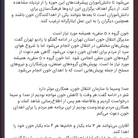
می‌شود تا دانش‌آموزان پیشرفت‌های این حوزه را از نزدیك مشاهده
كنند. از دیگر اهداف برگزاری این اردوها فرهنگ‌سازی برای
دانش‌آموزان است تا بعدها بتوانند یكی از اهداكنندگان خون باشند و
همچنین دیگران را به این عمل ایثارگرانه ترغیب كنند.
خون گروه « o منفی» همیشه مورد نیاز است
مدیركل انتقال خون استان تهران در ادامه گفتگو با رادیو تهران گفت:
پویش‌های مختلفی در انتقال خون انجام می‌شود اما با شروع هوای
سرد از مردم برای اهدای خون دعوت می‌شود. گاهی هم دعوت از
گروه‌های خون منفی انجامی شود .اما خون گروه « o منفی» همیشه
مورد نیاز ما است. پویش‌های گروه‌های صنعتی، ورزشكاران و نیروهای
مسلح از جمله پویش‌هایی است كه با اهدای خون انجام می‌شود.
صدا وسیما با سازمان انتقال خون، همكاری موثر دارد
شبّر در ادامه گفت:هر وقت با كاهش خون مواجه بودیم از صدا و سیما
درخواست كردیم و بلافاصله هم پس از اطلاع‌رسانی شاهد كمك و
همكاری مردم نوعدوست بودیم از این برنامه هم مردم را برای اهدای
خون دعوت می‌كنم.
آقایان می‌توانند هر ۳ ماه یكبار و خانم‌ها هر ۴ ماه یكبار خون خود را
اهدا كنند.