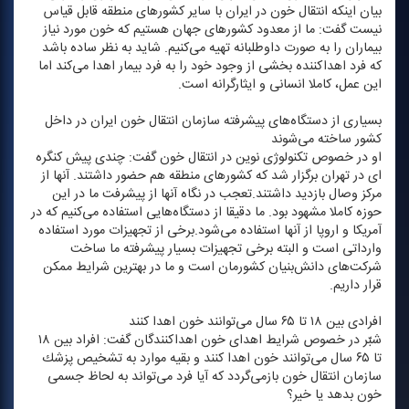
بیان اینكه انتقال خون در ایران با سایر كشورهای منطقه قابل قیاس
نیست گفت: ما از معدود كشورهای جهان هستیم كه خون مورد نیاز
بیماران را به صورت داوطلبانه تهیه می‌كنیم. شاید به نظر ساده باشد
كه فرد اهداكننده بخشی از وجود خود را به فرد بیمار اهدا می‌كند اما
این عمل، كاملا انسانی و ایثارگرانه است.
بسیاری از دستگاه‌های پیشرفته سازمان انتقال خون ایران در داخل
كشور ساخته می‌شوند
او در خصوص تكنولوژی نوین در انتقال خون گفت: چندی پیش كنگره
ای در تهران برگزار شد كه كشورهای منطقه هم حضور داشتند. آنها از
مركز وصال بازدید داشتند.تعجب در نگاه آنها از پیشرفت ما در این
حوزه كاملا مشهود بود. ما دقیقا از دستگاه‌هایی استفاده می‌كنیم كه در
آمریكا و اروپا از آنها استفاده می‌شود.برخی از تجهیزات مورد استفاده
وارداتی است و البته برخی تجهیزات بسیار پیشرفته ما ساخت
شركت‌های دانش‌بنیان كشورمان است و ما در بهترین شرایط ممكن
قرار داریم.
افرادی بین ۱۸ تا ۶۵ سال می‌توانند خون اهدا كنند
شبّر در خصوص شرایط اهدای خون اهداكنندگان گفت: افراد بین ۱۸
تا ۶۵ سال می‌توانند خون اهدا كنند و بقیه موارد به تشخیص پزشك
سازمان انتقال خون بازمی‌گردد كه آیا فرد می‌تواند به لحاظ جسمی
خون بدهد یا خیر؟