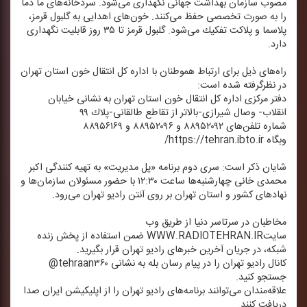
مصوب سازمان بهداشت جهانی نگهداری می‌شود. سردخانه‌های ما دما
را به صورت تخصصی حفظ می‌كنند. خون‌های اهدایی به گلبول قرمز،
پلاسما و پلاكت تفكیك می‌شود. گلبول قرمز تا ۳۵ روز قابلیت نگهداری
دارد.
راه‌های ذیل برای ارتباط هموطنان با اداره كل انتقال خون استان تهران
در نظرگرفته شده است:
دفتر مركزی اداره كل انتقال خون استان تهران به نشانی خیابان
انقلاب- وصال شیرازی-بالاتر از تقاطع طالقانی-پلاك ۹۹
شماره تلفن‌های ۸۸۹۵۲۰۹۲ و ۸۸۹۵۲۰۹۶ و ۸۸۹۵۶۱۶۹
وبگاه https://tehran.ibto.ir/
شایان ذكر است: سری دوم برنامه «پل مدیریت» به تهیه كنندگی اكبر
محمدی خانی چهارشنبه‌ها ساعت ۱۲:۳۰ با حضور مسئولان سازمان‌ها و
نهادهای كشور و استان تهران بر روی آنتن رادیو تهران می‌رود.
مخاطبان در سرتاسر دنیا از طریق وب
سایتWWW.RADIOTEHRAN.IR ضمن استفاده از پخش زنده
شبكه، در جریان آخرین خبرهای رادیو تهران قرار بگیرید.
كانال رادیو تهران را در پیام رسان بله به نشانی tehraan۳۶۰@
جستجو كنید.
علاقه‌مندان می‌توانند برنامه‌های رادیو تهران را از اپلیكیشن ایران صدا
دریافت كنند.