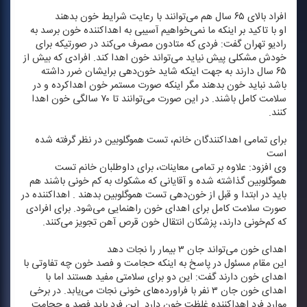
افراد بالای ۶۵ سال هم می‌توانند با رعایت شرایط خون بدهند
او با تاكید بر اینكه ما نمی‌خواهیم آسیبی به اهداكننده خون برسد به
رادیو تهران گفت: فردی كه متادون مصرف می‌كند در صورتیكه برای
خودش مشكلی پیش نیاید می‌تواند خون اهدا كند. افرادی كه بیش از
۶۵ سال دارند به جهت اینكه شاید خون‌دهی برایشان ضرر داشته
باشد نباید خون بدهند مگر اینكه صورت مستمر خون اهداكرده و در
سلامت كامل باشند. در این صورت می‌توانند تا ۷۰ سالگی خون اهدا
كنند.
برای تمامی اهداكنندگان خانم، تست هموگلوبین در نظر گرفته شده
است
وی افزود: علاوه بر تمامی معاینات، برای داوطلبان خانم تست
هموگلوبین گذاشته شده و آقایانی كه مشكوك به كم خونی باشند هم
باید در ابتدا و قبل از خون‌دهی تست هموگلوبین بدهند . اهداكننده در
صورت سلامت كامل برای اهدای خون راهنمایی می‌شود. برای افرادی
كه كم‌خونی دارند، پزشكان انتقال خون قرص آهن تجویز می‌كنند.
اهدای خون می‌تواند جان ۳ بیمار را نجات دهد
این مقام مسئول در پاسخ به اینكه حجامت و فصد خون چه تفاوتی با
اهدای خون دارند گفت: این دو برای سلامتی مفید هستند اما با
اهدای خون جان ۳ نفر با فراورده‌های خونی نجات می‌یابد. در برخی
موارد فرد اهداكننده غلظت خون دارد. این فرد باید فصد و حجامت