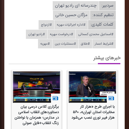
سردبیر:
چندرسانه ای رادیو تهران
تنظیم كننده:
مژگان حسین خانی
کلمات کلیدی:
#اداره اجرائیات مهریه
#ازدواج
#اسماعیل محمدی كسمائی
#درخواست مهریه
#رادیو تهران
#شرایط اعسار
#طلاق
#مستثنیات دِین
#مهریه
خبرهای بیشتر
با اجرای طرح «هزار تار
برگزاری كلاس درسی بیان
حا
مخابرات استان تهران»، ۵۶۰
دستاوردهای انقلاب اسلامی
دم
هزار فیبر نوری نصب می‌شود
در مدارس؛ همزمان با نواختن
زو
زنگ انقلاب+فایل صوتی
صو