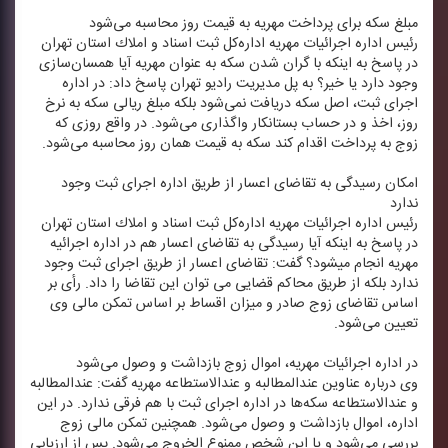
مبلغ سكه برای پرداخت مهریه به قیمت روز محاسبه می‌شود
رئیس اداره اجرائیات مهریه اداره‌كل ثبت اسناد و املاك استان تهران
در پاسخ به اینكه با گران شدن سكه به عنوان مهریه آیا همسان‌سازی
وجود دارد یا خیر؟ به پل مدیریت رادیو تهران پاسخ داد: در اداره
اجرای ثبت، اصل سكه دریافت نمی‌شود بلكه مبلغ ریالی سكه به نرخ
روز، اخذ و در حساب بستانكار واگذاری می‌شود. در واقع روزی كه
زوج به پرداخت اقدام كند سكه به قیمت همان روز محاسبه می‌شود.
امكان رسیدگی به تقاضای اعسار از طریق اداره اجرای ثبت وجود
ندارد
رئیس اداره اجرائیات مهریه اداره‌كل ثبت اسناد و املاك استان تهران
در پاسخ به اینكه آیا رسیدگی به تقاضای اعسار هم در اداره اجرائیه
مهریه انجام میشود؟ گفت: تقاضای اعسار از طریق اجرای ثبت وجود
ندارد بلكه از طریق محاكم قضایی می توان این تقاضا را داد. رأی بر
اساس تقاضای زوج صادر و میزان اقساط بر اساس تمكن مالی وی
تعیین می‌شود.
در اداره اجرائیات مهریه، اموال زوج بازداشت و وصول می‌شود
وی درباره عناوین عندالمطالبه و عندالاستطاعه مهریه گفت: عندالمطالبه
و عندالاستطاعه سكه‌ها در اداره اجرای ثبت با هم فرقی ندارد. در این
اداره، اموال بازداشت و وصول می‌شود. همچنین تمكن مالی زوج
بررسی می‌شود و یا این شخص ممنوع الخروج می‌شود. پس از ارزیابی