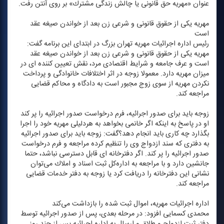
عنوان «مهریه حق قانونی یا چالش زندگی مشترك» بر روی آنتن رفت.
مهریه یكی از حقوق قانونی و شرعی زن بعد از خواندن صیغه عقد
است
رئیس اداره اجرائیات مهریه تهران بزرگ در ابتدای این برنامه گفت:
مهریه یكی از حقوق قانونی و شرعی زن بعد از خواندن صیغه عقد
است و عرف جامعه و شرایط اقتصادی مرد، نقش تعیین كننده ای در
میزان مهریه دارد. معمولا زوجه در اثر اختلافات خانوادگی و پرداخت
نكردن مهریه از سوی زوج مجبور است به دادگاه و محاكم قضایی
مراجعه كند.
زوجه باید برای صدور اجرائیه، فرم درخواست صدور اجرائیه را پر كند
او در پاسخ به اینكه اگر خانمی بخواهد به هردلیلی مهریه خود را اجرا
بگذارد چه كاری باید انجام دهد؟گفت: زوجه باید برای صدور اجرائیه
به دفتری كه سند ازدواج وی را تنظیم كرده مراجعه و فرم درخواست
صدور اجرائیه را پر كند. اگر دفترخانه ای قابل دسترسی نباشد، حتما
جانشین دارد و با مراجعه به اداره‌كل ثبت اسناد و املاك می‌توان
نشانی این دفترخانه را دریافت كرد یا زوجه به دفتر خدمات قضایی
مراجعه كند.
اداره اجرائیات مهریه، اموال ثبت شده را بازداشت می‌كند
محمدی كسمایی افزود: در مرحله بعدی، پس از صدور اجرائیه توسط
دفتر ثبت ازدواج و طلاق و ارسال به اداره اجرائیه پس از چند روز