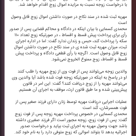
با درخواست زوجه نسبت به مزایده اموال زوج اقدام خواهد شد.
مهریه ثبت شده در سند نكاح در صورت داشتن اموال زوج قابل وصول
است
محمدی كسمایی با بیان اینكه در دادگاه و محاكم قضایی پس از صدور
رأی برای پرداخت پیش قسط و اقساط ، در صورتیكه زوج تعداد ۱۱۰
سكه را پرداخت كند، حبس و زندان ندارد گفت: اما در اداره اجرای
ثبت، میزان مهریه ثبت شده ی در سند نكاح در صورت داشتن اموال
زوج قابل وصول است. اگرچه با رأی قطعی دادگاه و پرداخت پیش
قسط و اقساط، زوج ممنوع الخروج نمی‌شود.
والدین زوجه می‌توانند پس از فوت وی از زوج مهریه را طلب كنند
او در پاسخ به اینكه در صورتیكه زوجه فوت شده باشد آیا والدین وی
می‌توانند مهریه را از زوج دریافت كنند؟ گفت: این امر در قانون
پیش‌بینی شده و ما طبق قانون ارث، موظف به اجرای آن هستیم.
عملیات اجرایی دریافت مهریه توسط زنان دارای فرزند صغیر پس از
فوت همسرشان، كُند است
محمدی كسمایی در خصوص پرداخت مهریه زوجه پس از فوت زوج
گفت: پس از فوت زوج، زوجه مجبور است اگر فرزند صغیری داشته
باشد جهت وصول مهریه به اجرای ثبت بیاید و درخواست صدور
اجرائیه بدهد تا بتواند اموالی كه زوج متوفی دارد را به نام خود كند.