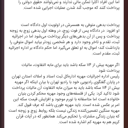
اما این افراد اكثرا تمكن مالی ندارند و نمی‌توانند حقوق دولتی را
پرداخت كنند كه موجب كُند شدن عملیات اجرایی شده است.
پرداخت بدهی متوفی به همسرش در اولویت اول دادگاه است
او افزود: در دادگاه پس از فوت زوج، در وهله اول بدهی زوج به زوجه
پرداخت و پس از آن بدهی‌های دیگر پرداخت می‌شود اما در اجرائیه
ثبت، تقدم و تاخر وجود دارد و هر شخصی زودتر بیاید اموال متوفی را
بازداشت كند؛ اموال به او تعلق می‌گیرد اما حكم دادگاه بر اداره اجرائیه
ثبت، مقدم است.
اگر مهریه بیش از ۱۱۴ سكه باشد باید برای مابه التفاوت، مالیات
پرداخت شود
رئیس اداره اجرائیات مهریه اداره‌كل ثبت اسناد و املاك استان تهران
در پایان گفتگوی رادیویی خود با رادیو تهران با بیان اینكه اگر مهریه
بیش از ۱۱۴ سكه باشد باید به میزان مابه التفاوت آن مالیات پرداخت
شود تاكید كرد: یكی از فلسفه‌های وجود مهریه محكم كردن بنیان
خانواده است اما متاسفانه با تورم موجود و افزایش قیمت سكه این
امر بر عكس شده است. باید مهریه طوری باشد كه عرف قبول كند.
مهریه سنگین تضمین‌كننده زندگی نیست بلكه روابط زوج و زوجه است
كه بنیان زندگی مشترك را تحكیم می‌كند همانطور كه در آیات قرآن
كریم هم به مهریه كم اشاره شده است.