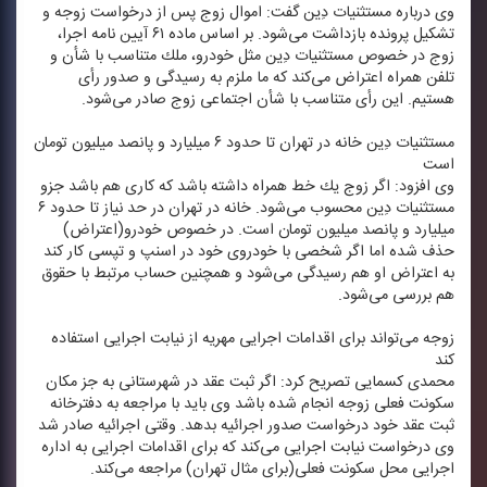
وی درباره مستثنیات دِین گفت: اموال زوج پس از درخواست زوجه و
تشكیل پرونده بازداشت می‌شود. بر اساس ماده ۶۱ آیین نامه اجرا،
زوج در خصوص مستثنیات دِین مثل خودرو، ملك متناسب با شأن و
تلفن همراه اعتراض می‌كند كه ما ملزم به رسیدگی و صدور رأی
هستیم. این رأی متناسب با شأن اجتماعی زوج صادر می‌شود.
مستثنیات دِین خانه در تهران تا حدود ۶ میلیارد و پانصد میلیون تومان
است
وی افزود: اگر زوج یك خط همراه داشته باشد كه كاری هم باشد جزو
مستثنیات دِین محسوب می‌شود. خانه در تهران در حد نیاز تا حدود ۶
میلیارد و پانصد میلیون تومان است. در خصوص خودرو(اعتراض)
حذف شده اما اگر شخصی با خودروی خود در اسنپ و تپسی كار كند
به اعتراض او هم رسیدگی می‌شود و همچنین حساب مرتبط با حقوق
هم بررسی می‌شود.
زوجه می‌تواند برای اقدامات اجرایی مهریه از نیابت اجرایی استفاده
كند
محمدی كسمایی تصریح كرد: اگر ثبت عقد در شهرستانی به جز مكان
سكونت فعلی زوجه انجام شده باشد وی باید با مراجعه به دفترخانه
ثبت عقد خود درخواست صدور اجرائیه بدهد. وقتی اجرائیه صادر شد
وی درخواست نیابت اجرایی می‌كند كه برای اقدامات اجرایی به اداره
اجرایی محل سكونت فعلی(برای مثال تهران) مراجعه می‌كند.