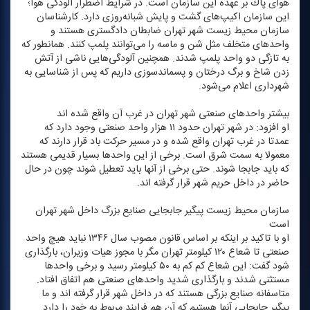
هوای پاك بر عهده این سازمان است. در شرایط اضطرار آلودگی هوا؛
این سازمان اكیپ‌های گشت و پایش شبانه‌روزی دارد. كارشناسان
سازمان محیط زیست شهر تهران ضابطان دادگستری هستند و
واحدهای متخلف مثل شن و ماسه را می‌توانند پلمپ كنند. همانطور كه
به تازگی دو واحد پلمپ شدند. همچنین آلودگی‌هایی ناشی از آتش
زدن شاخ و برگ درختان و پسماندسوزی داریم كه پس از شناسایی به
شهرداری اعلام می‌شود.
بیشتر واحدهای صنعتی شهر تهران در غرب آن واقع شده اند
او افزود: در شهر تهران حدود ۱۱ هزار واحد صنعتی وجود دارد كه
عمدتا در غرب تهران واقع شده و در مسیر حركت باد قرار دارند كه
معمولا به سمت شرق است. برخی از این واحدها بسیار قدیمی هستند
كه باید جابجا شوند. حتی برخی از آنها باید تعطیل شوند چون در حال
حاضر در داخل حریم شهر قرار گرفته اند.
سازمان محیط زیست پیگیر جابجایی صنایع بزرگ داخل شهر تهران
است
او با تاكید بر اینكه بر اساس قانون مصوب سال ۱۳۴۶ نباید هیچ واحد
صنعتی تا شعاع ۱۲۰ كیلومتر تهران مگر با مجوز هیات وزیران، بارگذاری
شود گفت: این شعاع كم كم به ۵۰ كیلومتر رسید و برخی واحدها
مستثنی شدند و بارگذاری شدید واحدهای صنعتی هم اتفاق افتاد.
متاسفانه صنایع بزرگی هستند كه در داخل شهر قرار گرفته اند و ما
پیگیر جابجایی آنها هستیم كه آن هم فرایند مربوط به خود را دارد.