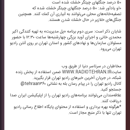
۵۰ درصد جنگلهای چیتگر خشك شده است
۰او یادآور شد: ۵۰ درصد جنگلهای چیتگر خشك شده كه
تصفیه‌خانه‌های محلی می‌توانند به آبیاری آن كمك كنند. همچنین
جنگل‌های خلازیر در حال خشك شدن هستند.
شایان ذكر است: سری دوم برنامه «پل مدیریت» به تهیه كنندگی اكبر
محمدی خانی و اجرای آوید بزرگی چهارشنبه‌ها ساعت ۱۲:۳۰ با حضور
مسئولان سازمان‌ها و نهادهای كشور و استان تهران بر روی آنتن رادیو
تهران می‌رود.
مخاطبان در سرتاسر دنیا از طریق وب
سایتWWW.RADIOTEHRAN.IR ضمن استفاده از پخش زنده
شبكه، در جریان آخرین خبرهای رادیو تهران قرار بگیرید.
كانال رادیو تهران را در پیام رسان بله به نشانی tehraan۳۶۰@
جستجو كنید.
علاقه‌مندان می‌توانند برنامه‌های رادیو تهران را از اپلیكیشن ایران صدا
دریافت كنند.
*هرگونه بهره برداری و استفاده از محتوای پایگاه اطلاع رسانی رادیو
تهران تنها با ذكر منبع مجاز است.