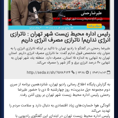
رئیس اداره محیط زیست شهر تهران : ناترازی
انرژی نداریم! ناترازی مصرف انرژی داریم
علیرضا رحمتی در گفتگو با رادیو تهران با تاكید بر اینكه ناترازی انرژی را به
عنوان یك متخصص قبول ندارم گفت: ما ناترازی مصرف انرژی داریم. استان
تهران به تنهایی به اندازه ۱۵ استان، مصرف دارد. منطقه یك شهر تهران به
تنهایی ۴۰ درصد انرژی برق و گاز شهر را مصرف می‌كند.
http://seda.ir/sh/?۵۷۸۶۱۲۴
|
۲۳:۲۸
|
۱۴۰۳/۱۰/۰۶
به گزارش پایگاه اطلاع رسانی رادیو تهران، شانزدهمین برنامه از سری
دوم مجموعه «پل مدیریت» روز چهارشنبه ۵ دی با حضور علیرضا
رحمتی رئیس اداره محیط زیست شهر تهران بر روی آنتن رفت.
آلودگی هوا خسارت‌های زیاد اقتصادی به دنبال دارد و سلامت مردم را
تهدید می‌كند
رئیس اداره محیط زیست تهران در ابتدای این گفتگوی رادیویی با