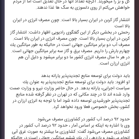
كل و بز را میخورند. اگرچه تعداد آنها در حال تعدیل است اما از مردم
خواهش می‌كنم از روی دلسوزی به سگ ها غذا ندهند.
انتشار گاز كربن در ایران بسیار بالا است. چون مصرف انرژی در ایران
بالا است
رحمتی در بخشی دیگر از این گفتگوی رادیویی اظهار داشت: انتشار گاز
كربن در ایران بسیار بالا است. چون مصرف انرژی در ایران بالا است.
مصرف آب دو برابر میانگین جهانی است در حالیكه به طور میانگین یك
چهارم بارش را داریم. مصرف برق و گاز سه برابر میانگین جهانی است.
در هر ۱۰ سال مصرف انرژی كشور ما دو برابر میشود و دلیل آن هم
انرژی ارزان است.
باید دولت برای توسعه منابع تجدیدپذیر یارانه بدهد
او افزود: باید دولت برای توسعه منابع تجدیدپذیر به عنوان یك
سیاست اجرایی، یارانه بدهد. در حال حاضر وزارت نیرو و وزارت صمت
وارد شده اند تا در چند مكانی كه در تهران در نظر گرفته شده منابع
تجدیدپذیر خورشیدی توسعه داده شود اما با توجه به انرژی ارزان در
كشور، بخش خصوصی فعلا ورود نخواهد كرد.
حدود ۹۲ درصد آب كشور در كشاورزی مصرف می‌شود
وی با اشاره به اینكه بر اساس آمار ، حدود ۹۲ درصد آب كشور در
كشاورزی مصرف می‌شود گفت: كشاورزی ما بیشتر به صورت غرق آبی
انجام می‌شود و بازدهی آن یك ششم میانگین جهانی است.در حالیكه