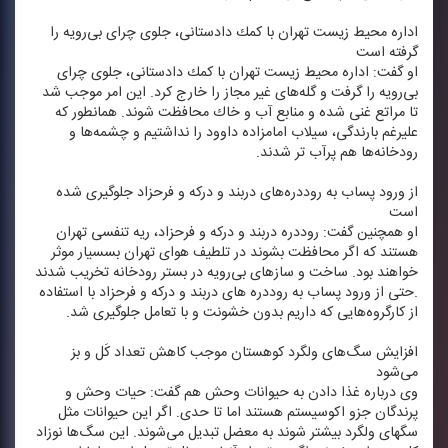
اداره محیط زیست تهران با كمك دادستانی، جلوی چرای بی‌رویه را
گرفته است
او گفت: اداره محیط زیست تهران با كمك دادستانی، جلوی چرای
بی‌رویه را گرفت و گله‌های غیر مجاز را خارج كرد. این امر موجب شد
تا مراتع غنی شده و منابع آب و خاك محافظت شوند. همانطور كه
علیرغم بارندگی، سیلاب امامزاده داوود را نداشتیم و چشمه‌ها و
رودخانه‌ها هم پرآب تر شدند.
از ورود پساب‌ به روددره‌های دربند و دركه و فرحزاد جلوگیری شده
است
او همچنین گفت: رود‌دره دربند و دركه و فرحزاد، ریه تنفسی تهران
هستند كه اگر محافظت بشوند در تلطیف هوای تهران بسسیار موثر
خواهند بود. ساخت و سازهای بی‌رویه در بستر رودخانه تخریب شدند
.حتی از ورود پساب‌ به روددره های دربند و دركه و فرحزاد با استفاده
از كارگروه‌هایی كه داریم بدون خشونت و با تعامل جلوگیری شد.
افزایش سگ‌های ولگرد كوهستان موجب كاهش تعداد كَل و بز
می‌شود
وی درباره غذا دادن به حیوانات وحش هم گفت: حیات وحش و
پرندگان جزو اكوسیستم هستند اما تا حدی. اگر این حیوانات مثل
سگهای ولگرد بیشتر شوند به معضل تبدیل می‌شوند. این سگ‌ها نوزاد