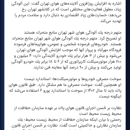
اشاره به افزایش روزافزون آلاینده‌های هوای تهران گفت: این آلودگی
زیاد، معلول فعالیت‌های مختلفی است كه در كلانشهر تهران رخ
می‌دهد؛ خسارت‌های زیاد اقتصادی به دنبال دارد و سلامت مردم را
تهدید می‌كند.
متهم درجه یك آلودگی هوای شهر تهران منابع متحرك هستند
او تصریح كرد: متهم درجه یك آلودگی هوای شهر تهران منابع متحرك
هستند. خودروهای فرسوده شخصی و عمومی، هواپیماهای فرسوده
فرودگاه مهرآباد و پرواز آنها كه موجب افزایش آلودگی هوای تهران
می‌شود و بیش از ۳ هزار برابر یك خودرو آلایندگی دارد؛ ۴ میلیون و
۲۰۰ هزار موتورسیكلت كاربراتوری كه از ۶ تا ۱۸ برابر یك خودرو آلودگی
تولید می‌كنند و بیش از ۹۰ درصد آنها معاینه فنی ندارند.
سوخت مصرفی خودروها و موتورسیكلت‌ها؛ استاندارد نیست
او همچنین گفت: سوخت مصرفی ما هم مشكل دارد. طبق قانون هوای
پاك باید تا سال ۱۴۰۲ از سوخت با استاندارد یورو ۶ استفاده می‌شد كه
اینگونه نیست.
نظارت بر حُسن اجرای قانون هوای پاك بر عهده سازمان حفاظت از
محیط زیست محیط است
رحمتی با بیان اینكه سازمان حفاظت از محیط زیست محیط؛ یك
سازمان نظارتی و حاكمیتی است گفت: نظارت بر حُسن اجرای قانون