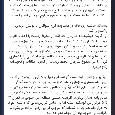
زیست هم از عملكرد آن رضایت ندارد گفت: مردم ما با آگاهی كه دارند
می‌دانند زباله‌های تر و خشك باید تفكیك شوند . اما زیرساخت مناسب
نیست و شهرداری باید بر عملكرد طرح جامع مدیریت پسماند نظارت
داشته باشد اما متاسفانه مدیریت به طور مداوم در حال تغییر است.
پسماند حاشیه رودخانه در محدوده كن- سولقان با پویش مردمی
پاكسازی شد
او افزود: خوشبختانه سازمان حفاظت از محیط زیست با احكام قانونی
خود، نظارت قوی دارد. در حال حاضر واحدهای پسماندسوزی بسیار
كم شده است. در محدوده كن- سولقان، پسماند بسیار زیادی در
حاشیه رودخانه بود كه با پویش مردمی پاكسازی شد و شهرداری هم با
نظارت‌ها و اخطارهای محیط زیست نخاله‌های ساختمانی را پاكسازی
كرد. اما در مجموع سازمان محیط زیست از كمبود امكانات و تجهیزات
رنج می‌برد.
بزرگترین چالش اكوسیستم كوهستانی تهران، چرای بی‌رویه دام است
این مقام مسئول سازمان حفاظت از محیط زیست در ادامه گفتگو با
رادیو تهران با بیان اینكه بزرگترین چالش اكوسیستم كوهستانی تهران،
چرای بی‌رویه دام است گفت: تهران با ۱۱ درصد جمعیت كل كشور بر
منابع پایه فشار می‌آورد. ظرفیت زیستی منطقه البرز جنوبی در تهران ۳
تا ۵ هزار رأس گوسفند است اما بر اساس گزارش‌هایی كه داشته ایم تا
۳۰ هزار دام هم چرا داشته‌اند كه موجب از بین رفتن مراتع می‌شود و
بذرافشانی هم به تبع آن انجام نخواهد شد.