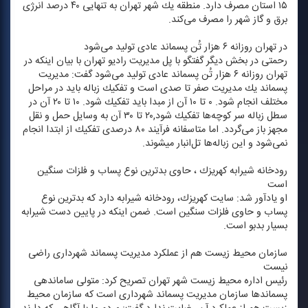
۱۵ استان مصرف دارد. منطقه یك شهر تهران به تنهایی ۴۰ درصد انرژی
برق و گاز شهر را مصرف می‌كند.
در تهران روزانه ۶ هزار تُن پسماند عادی تولید می‌شود
رحمتی در بخش دیگر گفتگو با پل مدیریت رادیو تهران با بیان اینكه در
تهران روزانه ۶ هزار تُن پسماند عادی تولید می‌شود گفت: مدیریت
پسماند یك مدیریت صفر تا صدی است و تفكیك زباله باید در مراحل
مختلف انجام شود. ۰ تا ۱۰ آن از مبدا باید تفكیك شود. ۱۰ تا ۲۰ آن در
سطل زباله سر كوچه‌ها تفكیك شود,۲۰ تا ۳۰ آن به وسایل حمل و نقل
مجهز باز می‌گردد. اما متاسفانه فرآیند ۸۰ درصدی تفكیك از ابتدا انجام
نمی‌شود و این زباله‌ها تل‌انبار میشوند.
رودخانه شیرابه كهریزك ، حاوی بدترین نوع پساب و فلزات سنگین
است
او یادآور شد: سایت كهریزك، رودخانه شیرابه دارد كه بدترین نوع
پساب و حاوی فلزات سنگین است. ضمن اینكه در پایین دست شیرابه
بسیار بدبو است.
سازمان محیط زیست هم از عملكرد مدیریت پسماند شهرداری راضی
نیست
رئیس اداره محیط زیست شهر تهران تصریح كرد: متولی ساماندهی
پسماندها سازمان مدیریت پسماند شهرداری است كه سازمان محیط