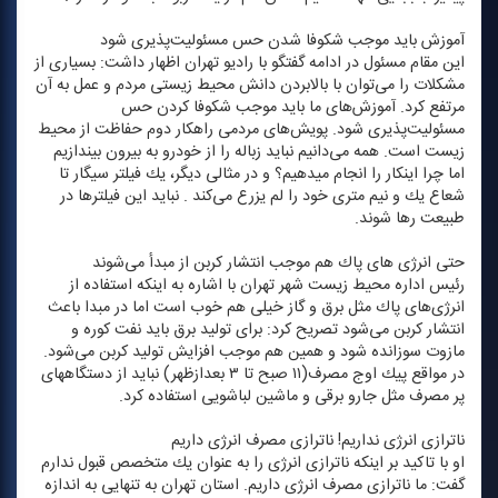
آموزش‌ باید موجب شكوفا شدن حس مسئولیت‌پذیری شود
این مقام مسئول در ادامه گفتگو با رادیو تهران اظهار داشت: بسیاری از
مشكلات را می‌توان با بالابردن دانش محیط زیستی مردم و عمل به آن
مرتفع كرد. آموزش‌های ما باید موجب شكوفا كردن حس
مسئولیت‌پذیری شود. پویش‌های مردمی راهكار دوم حفاظت از محیط
زیست است. همه می‌دانیم نباید زباله را از خودرو به بیرون بیندازیم
اما چرا اینكار را انجام میدهیم؟ و در مثالی دیگر، یك فیلتر سیگار تا
شعاع یك و نیم متری خود را لم یزرع می‌كند . نباید این فیلترها در
طبیعت رها شوند.
حتی انرژی های پاك هم موجب انتشار كربن از مبدأ می‌شوند
رئیس اداره محیط زیست شهر تهران با اشاره به اینكه استفاده از
انرژی‌های پاك مثل برق و گاز خیلی هم خوب است اما در مبدا باعث
انتشار كربن می‌شود تصریح كرد: برای تولید برق باید نفت كوره و
مازوت سوزانده شود و همین هم موجب افزایش تولید كربن می‌شود.
در مواقع پیك اوج مصرف(۱۱ صبح تا ۳ بعدازظهر) نباید از دستگاههای
پر مصرف مثل جارو برقی و ماشین لباشویی استفاده كرد.
ناترازی انرژی نداریم! ناترازی مصرف انرژی داریم
او با تاكید بر اینكه ناترازی انرژی را به عنوان یك متخصص قبول ندارم
گفت: ما ناترازی مصرف انرژی داریم. استان تهران به تنهایی به اندازه