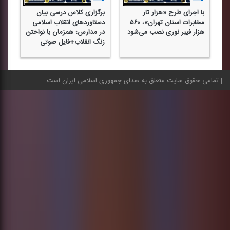
با اجرای طرح «هزار تار
برگزاری كلاس درسی بیان
حا
مخابرات استان تهران»، ۵۶۰
دستاوردهای انقلاب اسلامی
دم
هزار فیبر نوری نصب می‌شود
در مدارس؛ همزمان با نواختن
زو
زنگ انقلاب+فایل صوتی
صو
تمامی حقوق سایت متعلق به صدای جمهوری اسلامی ایران است