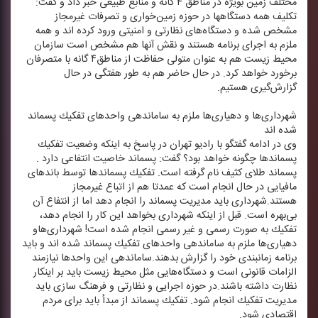
مختلف زمین بویژه در مناطق ۴ گانه و منابع طبیعی خبر داد و گفت:
تكلیف همه دستگاهها در حوزه زمین‌خواری و تصرفات غیرمجاز
مشخص شده و دستگاه‌های نظارتی و امنیتی ورود كرده اند و همه
ملزم به اجرای برنامه هستند و نقش آنها هم مشخص است سازمان
محیط زیست هم به عنوان متولی حفاظت از مناطق۴ گانه با متصرفان
برخورد خواهد كرد. در حال حاضر هم به طور هفتگی در حال
گزارش‌گیری هستیم.
شهرداری‌ها و دهیاری‌ها ملزم به ساماندهی واحدهای تفكیك پسماند
شده اند
وی در ادامه گفتگو با رادیو تهران در پاسخ به اینكه وضعیت تفكیك
پسماندها چگونه خواهد بود؟ گفت: پسماند خاصیت انتفاعی دارد .
پسماند طلای كثیف نام گرفته است. تفكیك پسماندها توسط باندهای
مافیایی در حال انجام است كه عمدتا هم از اتباع غیرمجاز
هستند.شهرداری باید مدیریت پسماند را انجام دهد اما از انتفاع آن
بی‌بهره است. قبل از اینكه شهرداری بخواهد این كار را انجام دهد،
تفكیك به صورت رسمی و غیر رسمی انجام شده است! شهرداری‌هاو
دهیاری‌ها ملزم به ساماندهی واحدهای تفكیك پسماند شده اند و باید
برنامه زمانبندی خود را گزارش بدهند.ساماندهی این واحدها نیازمند
الزامات قانونی است و دستگاه‌هایی مثل محیط زیست باید بر اینكار
نظارت داشته باشند.در حوزه اجرایی و نظارتی و فرهنگ سازی باید
مدیریت تفكیك انجام شود. تفكیك پسماند از مبدأ باید برای مردم
اقتصادی شود.