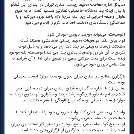
مدیركل اداره حفاظت محیط زیست استان تهران در ابتدای این گفتگو
با بیان اینكه یك دستگاه حاكمیتی-نظارتی هستیم گفت: ما به هیچ
عنوان وظیفه اجرایی نداریم.البته هرجا لازم باشد ورود می‌كنیم و با
هماهنگی دستگاه‌های مختلف اقدامات لازم را انجام می‌دهیم.
اكوسیستم می‌تواند موجب نابودی خودش شود
او با بیان اینكه موضوعات محیط زیستی فرسایشی هستند گفت:
مشكلات زیست محیطی در چند دهه رخ می دهد و به دلیل توجه
نكردن به آن هر روز وضعیت بدتری پیدا می كند.اكوسیستم یك موجود
زنده است برای مدت طولانی سعی در تطبیق دارد اما از آن شرایط به
بعد، عامل نابودی خود می‌شود.
بارگزاری صنایع در استان تهران بدون توجه به موارد زیست محیطی
بوده است
عباس نژاد با اشاره به گسترده شدن استان تهران در نیم قرن اخیر
گفت: صنایع به طور قارچگونه رشد كردند و بارگزاری آنها بدون توجه به
موارد زیست محیطی بوده كه انواع آلودگی را همراه داشته اند.
واحدهای صنعتی فعلی كه بتوانند خروجی خود را استاندارد كنند با
حمایت دولت ساماندهی می‌شوند
او تصریح كرد: ساماندهی وضع موجود در دستور كار استانداری تهران
است.تاكید مدیریت جدید، جلوگیری از بارگزاری‌های جدید است.