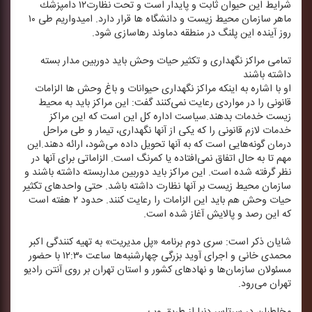
شرایط این حیوان ثابت و پایدار است و تحت نظارت۱۲ دامپزشك
ماهر سازمان محیط زیست و دانشگاه ها قرار دارد. امیدواریم طی ۱۰
روز آینده این پلنگ در منطقه دماوند رهاسازی شود.
تمامی مراكز نگهداری و تكثیر حیات وحش باید دوربین مدار بسته
داشته باشند
او با اشاره به اینكه مراكز نگهداری حیوانات و باغ وحش ها الزامات
قانونی را در مواردی رعایت نمی‌كنند گفت: این مراكز باید به محیط
زیست خدمات بدهند.سیاست اداره كل این است كه این مراكز
خدمات لازم قانونی را كه یكی از آنها نگهداری، تیمار و طی مراحل
درمان گونه‌هایی است كه به آنها تحویل داده می‌شود، ارائه دهند.این
مهم تا به حال اتفاق نمی‌افتاده یا كمرنگ است. الزاماتی برای آنها در
نظر گرفته شده است. این مراكز باید دوربین مداربسته داشته باشند و
سازمان محیط زیست بر آنها نظارت داشته باشد. حتی واحدهای تكثیر
حیات وحش هم باید این الزامات را رعایت كنند. حدود ۲ هفته است
كه این رصد و پالایش آغاز شده است.
شایان ذكر است: سری دوم برنامه «پل مدیریت» به تهیه كنندگی اكبر
محمدی خانی و اجرای آوید بزرگی چهارشنبه‌ها ساعت ۱۲:۳۰ با حضور
مسئولان سازمان‌ها و نهادهای كشور و استان تهران بر روی آنتن رادیو
تهران می‌رود.
مخاطبان در سرتاسر دنیا از طریق وب