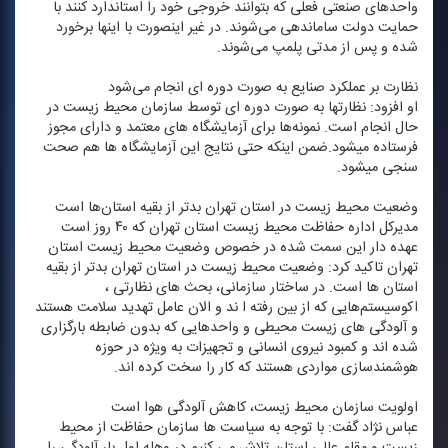
واحدهای صنعتی فعلی كه بتوانند خروجی خود را استاندارد كنند با
حمایت دولت ساماندهی می‌شوند. در غیر اینصورت با اینها برخورد
شده و پس از مدتی پلمپ می‌شوند.
نظارت بر عملكرد صنایع به صورت دوره ای انجام می‌شود
او افزود: نظارتها به صورت دوره ای توسط سازمان محیط زیست در
حال انجام است. نمونه‌ها برای آزمایشگاه های معتمد و دارای مجوز
فرستاده میشود.ضمن اینكه حتی نتایج این آزمایشگاه ها هم صحت
سنجی میشود.
وضعیت محیط زیست در استان تهران بدتر از بقیه استان‌ها است
مدیركل اداره حفاظت محیط زیست استان تهران كه ۴۰ روز است
عهده دار این سمت شده در خصوص وضعیت محیط زیست استان
تهران تاكید كرد: وضعیت محیط زیست در استان تهران بدتر از بقیه
استان ها است. در ساختار سازمانی، بحث های نظارتی ،
اكوسیستم‌هایی كه از بین رفته ا ند و الان عامل تهدید سلامت هستند
و آلودگی های زیست محیطی و واحدهایی كه بدون ضابطه بارگزاری
شده اند و كمبود نیروی انسانی و تجهیزات به ویژه در حوزه
هوشمندسازی مواردی هستند كه كار را سخت كرده اند.
اولویت سازمان محیط زیست، كاهش آلودگی هوا است
عباس نژاد گفت: با توجه به سیاست ها سازمان حفاظت از محیط
زیست و مقام عالی استان تلاش می كنیم در وهله اول بار آلودگی را