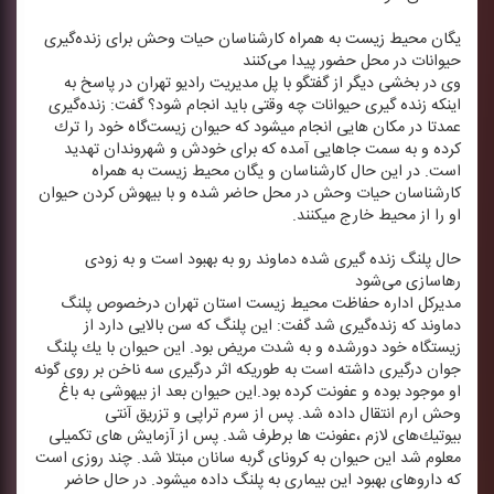
یگان محیط زیست به همراه كارشناسان حیات وحش برای زنده‌گیری
حیوانات در محل حضور پیدا می‌كنند
وی در بخشی دیگر از گفتگو با پل مدیریت رادیو تهران در پاسخ به
اینكه زنده گیری حیوانات چه وقتی باید انجام شود؟ گفت: زنده‌گیری
عمدتا در مكان هایی انجام میشود كه حیوان زیست‌گاه خود را ترك
كرده و به سمت جاهایی آمده كه برای خودش و شهروندان تهدید
است. در این حال كارشناسان و یگان محیط زیست به همراه
كارشناسان حیات وحش در محل حاضر شده و با بیهوش كردن حیوان
او را از محیط خارج میكنند.
حال پلنگ زنده گیری شده دماوند رو به بهبود است و به زودی
رهاسازی می‌شود
مدیركل اداره حفاظت محیط زیست استان تهران درخصوص پلنگ
دماوند كه زنده‌گیری شد گفت: این پلنگ كه سن بالایی دارد از
زیستگاه خود دورشده و به شدت مریض بود. این حیوان با یك پلنگ
جوان درگیری داشته است به طوریكه اثر درگیری سه ناخن بر روی گونه
او موجود بوده و عفونت كرده بود.این حیوان بعد از بیهوشی به باغ
وحش ارم انتقال داده شد. پس از سرم تراپی و تزریق آنتی
بیوتیك‌های لازم ،عفونت ها برطرف شد. پس از آزمایش های تكمیلی
معلوم شد این حیوان به كرونای گربه سانان مبتلا شد. چند روزی است
كه داروهای بهبود این بیماری به پلنگ داده میشود. در حال حاضر