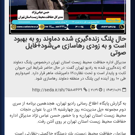
حال پلنگ زنده‌گیری شده دماوند رو به بهبود
است و به زودی رهاسازی می‌شود+فایل
صوتی
مدیركل اداره حفاظت محیط زیست استان تهران درخصوص پلنگ دماوند
كه زنده‌گیری شده به رادیو تهران گفت: در حال حاضر شرایط این حیوان
ثابت و پایدار است و تحت نظارت۱۲ دامپزشك ماهر قرار دارد. امیدواریم
طی ۱۰ روز آینده این پلنگ در منطقه دماوند رهاسازی شود.
http://seda.ir/sh/?۵۸۰۷۶۶۹
|
۲۱:۲۹
|
۱۴۰۳/۱۰/۲۱
به گزارش پایگاه اطلاع رسانی رادیو تهران، هجدهمین برنامه از سری
دوم مجموعه «پل مدیریت» روز چهارشنبه ۱۹ دی با عنوان «نجات
محیط زیست استان تهران» و با حضور حسن عباس نژاد مدیركل اداره
حفاظت محیط زیست استان تهران بر روی آنتن رفت.
سازمان حفاظت محیط زیست، یك دستگاه حاكمیتی-نظارتی است