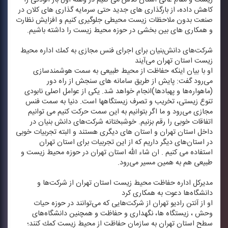
كاهش داده، از بارگذاری های جدید حتی سرمایه گذاری های كلان در
صنعت بدون ملاحظات زیست محیطی جلوگیری كنیم و افزایش نظارت
و همكاری های بین بخشی در حوزه محیط زیست را داشته باشیم.
شركت‌های دانش‌بنیان برای اجرای فنس مجازی به كمك اداره محیط
زیست استان تهران می‌آیند
او با بیان اینكه حفاظت از محیط طبیعی به سمت هوشمندسازی
می‌رود گفت: پایش از طریق سامانه های سنجش از راه دور
(ماهواره‌ها و پهبادها)انجام خواهد شد. یكی از عوامل اصلی نابودی
تنوع زیستی، تخریب و تصرف زیستگاهها است. دنیا به سمت فنس
مجازی می‌رود و ما اگر بتوانیم به این سمت حركت كنیم می توانیم
اتفاقات خوبی را رقم بزنیم. خوشبختانه شركت‌های دانش بنیان در
داخل استان تهران و استان های دیگری هستند و البته تجربیات خوبی
در استان‌های دیگر داریم كه از این تجربیات برای استان تهران
استفاده می كنیم . ان شاء الله استان تهران در حوزه محیط زیست و
طبیعی هم به همین مسیر می‌رود.
مدیركل اداره حفاظت محیط زیست استان تهران از شركت‌ها و
دانشگاه‌ها دعوت به همكاری كرد
او از آنتن رادیو تهران از شركت‌هایی كه می‌توانند در حوزه حیات
وحش ، زیستگاه ها، نگهداری و حفاظت و همچنین دانشگاه‌های
سطح استان تهران به سازمان حفاظت از محیط زیست كمك كنند؛