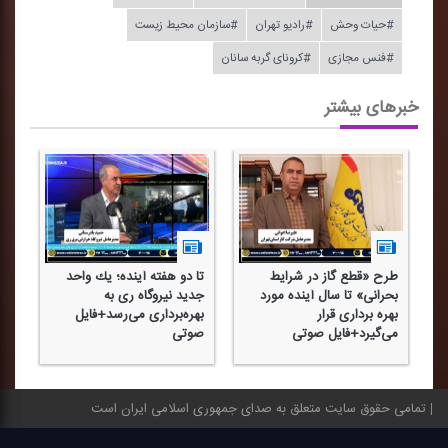
#حیات وحش
#رادیو تهران
#سازمان محیط زیست
#فنس مجازی
#كرونای گربه سانان
خبرهای بیشتر
طرح «قطع گاز در شرایط
تا دو هفته آینده؛ یك واحد
بحرانی» تا سال آینده مورد
جدید نیروگاه ری به
بهره برداری قرار
بهره‌برداری می‌رسد+فایل
می‌گیرد+فایل صوتی
صوتی
تمامی حقوق سایت متعلق به صدای جمهوری اسلامی ایران است