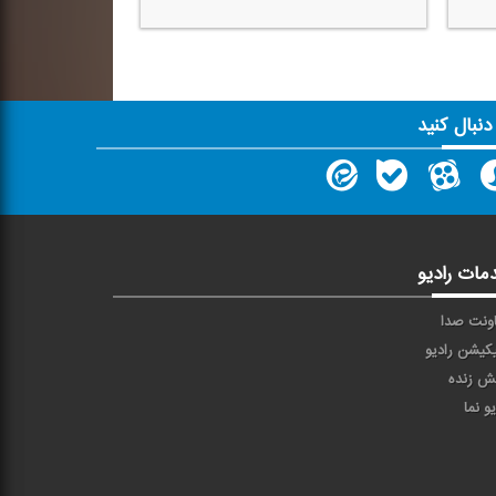
 دنبال کنید
مات رادیو
ونت صدا
یکیشن رادیو
ش زنده
یو نما