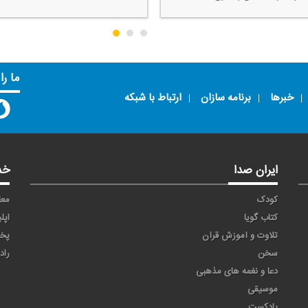
ما را
خبرها
برنامه سازان
ارتباط با شبکه
ایران صدا
خد
کودک
معا
کتاب گویا
اپل
تلاوت و آموزش قرآن
پخ
سخن
راد
دعا و نغمه های مذهبی
موسیقی
پادکست