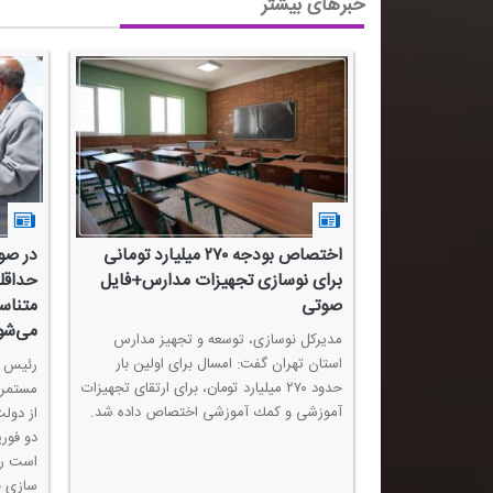
خبرهای بیشتر
 شهدا نواخته
اختصاص بودجه ۲۷۰ میلیارد تومانی
در صو
برای نوسازی تجهیزات مدارس+فایل
حداقل
صوتی
متناس
 با توجه به اینكه
می‌شو
 بازگشایی مدارس
مدیركل نوسازی، توسعه و تجهیز مدارس
 است؛ زنگ
استان تهران گفت: امسال برای اولین بار
رئیس ك
م و یاد شهدا
حدود ۲۷۰ میلیارد تومان، برای ارتقای تجهیزات
مستمری
آموزشی و كمك آموزشی اختصاص داده شد.
از دولت
دو فور
است را
سازی ح