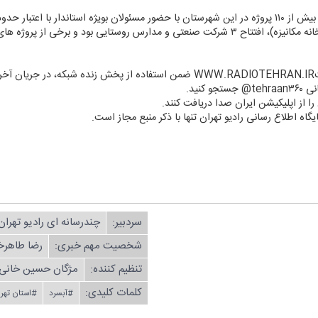
فرماندار دماوند با بیان اینكه در هفته دولت بیش از ۱۱۰ پروژه در این شهرستان با حضور مسئولان بویژه استا
داشت: این پروژه ها در زمینه كشاورزی(گلخانه مكانیزه)، افتتاح ۳ شركت صنعتی و مدارس روستای
د.
كنید.
ن را از اپلیكیشن ایران صدا دریافت كنند.
یگاه اطلاع رسانی رادیو تهران تنها با ذكر منبع مجاز است.
سردبیر:
چندرسانه ای رادیو تهران
شخصیت مهم خبری:
رضا طاهرخ
تنظیم كننده:
مژگان حسین خانی
کلمات کلیدی:
#آبسرد
#استان تهر