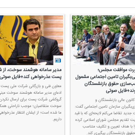
رت موافقت مجلس؛
مدیر سامانه هوشمند سوخت، از 
ی‌بگیران تامین اجتماعی مشمول
پست عذرخواهی كند+فایل صوتی
ب‌سازی حقوق بازنشستگان
معاون فنی و بازرگانی شركت ملی پست 
ند+فایل صوتی
ادعای مدیر سامانه هوشمند سوخت مبنی
گروكشی شركت پست برای ارسال نكردن
انون عالی بازنشستگان و
سوخت متقاضیان؛ موجب ناراحتی همكا
‌بگیران سازمان تامین اجتماعی گفت:
ما شده است؛ از ایشان انتظار عذرخواه
 جدید تقاضا می‌كنم لایحه‌ای كه با قید
داریم.
یت تقدیم مجلس شورای اسلامی كرده
 با هدف تعیین و تكلیف متناسب
قوق بازنشستگان پیگیری كند.