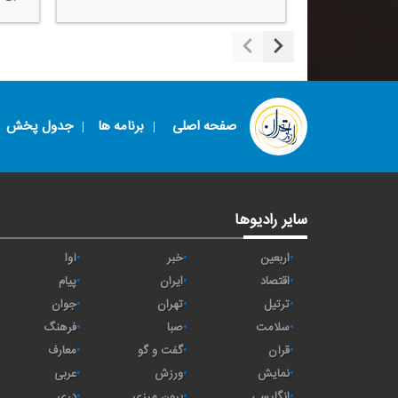
صفحه اصلی
برنامه ها
جدول پخش
سایر رادیوها
اربعین
خبر
آوا
اقتصاد
ايران
پیام
ترتیل
تهران
جوان
سلامت
صبا
فرهنگ
قرآن
گفت و گو
معارف
نمایش
ورزش
عربی
انگلیسی
برون مرزی
دری