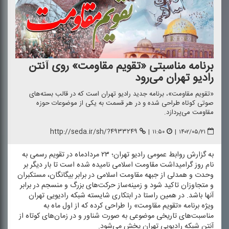
برنامه مناسبتی «تقویم مقاومت» روی آنتن
رادیو تهران می‌رود
«تقویم مقاومت»، برنامه جدید رادیو تهران است كه در قالب بسته‌های
صوتی كوتاه طراحی شده و در هر قسمت به یكی از موضوعات حوزه
مقاومت می‌پردازد.
http://seda.ir/sh/?۴۹۳۳۲۴۹
|
۱۱:۵۰
|
۱۴۰۲/۰۵/۲۱
به گزارش روابط عمومی رادیو تهران؛ ۲۳ مردادماه در تقویم رسمی به
نام روز گرامیداشت مقاومت اسلامی نامیده شده است تا بار دیگر بر
وحدت و همدلی از جبهه مقاومت اسلامی در برابر بیگانگان، مستكبران
و متجاوزان تاكید شود و زمینه‌ساز حركت‌های بزرگ و منسجم در برابر
آنها باشد. در همین راستا در ابتكاری شایسته شبكه رادیویی تهران
ویژه برنامه «تقویم مقاومت» را طراحی كرده كه از اول ماه به
مناسبت‌های تاریخی موضوعی به صورت شناور و در زمان‌های كوتاه از
آنتن شبكه رادیویی تهران پخش می‌شود.