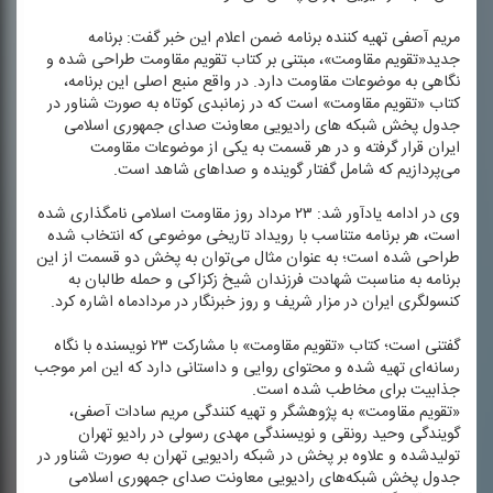
مریم آصفی تهیه كننده برنامه ضمن اعلام این خبر گفت: برنامه
جدید«تقویم مقاومت»، مبتنی بر كتاب تقویم مقاومت طراحی شده و
نگاهی به موضوعات مقاومت دارد. در واقع منبع اصلی این برنامه،
كتاب «تقویم مقاومت» است كه در زمانبدی كوتاه به صورت شناور در
جدول پخش شبكه های رادیویی معاونت صدای جمهوری اسلامی
ایران قرار گرفته و در هر قسمت به یكی از موضوعات مقاومت
می‌پردازیم كه شامل گفتار گوینده و صداهای شاهد است.
وی در ادامه یادآور شد: ۲۳ مرداد روز مقاومت اسلامی نامگذاری شده
است، هر برنامه متناسب با رویداد تاریخی موضوعی كه انتخاب شده
طراحی شده است؛ به عنوان مثال می‌توان به پخش دو قسمت از این
برنامه به مناسبت شهادت فرزندان شیخ زكزاكی و حمله طالبان به
كنسولگری ایران در مزار شریف و روز خبرنگار در مردادماه اشاره كرد.
گفتنی است؛ كتاب «تقویم مقاومت» با مشاركت ۲۳ نویسنده با نگاه
رسانه‌ای تهیه شده و محتوای روایی و داستانی دارد كه این امر موجب
جذابیت برای مخاطب شده است.
«تقویم مقاومت» به پژوهشگر و تهیه كنندگی مریم سادات آصفی،
گویندگی وحید رونقی و نویسندگی مهدی رسولی در رادیو تهران
تولیدشده و علاوه بر پخش در شبكه رادیویی تهران به صورت شناور در
جدول پخش شبكه‌های رادیویی معاونت صدای جمهوری اسلامی