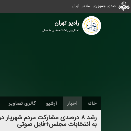
صدای جمهوری اسلامی ایران
رادیو تهران
صدای پایتخت صدای همدلی
خانه
اخبار
آرشیو
گالری تصاویر
رشد ۸ درصدی مشاركت مردم شهریار
به انتخابات مجلس+فایل صوتی