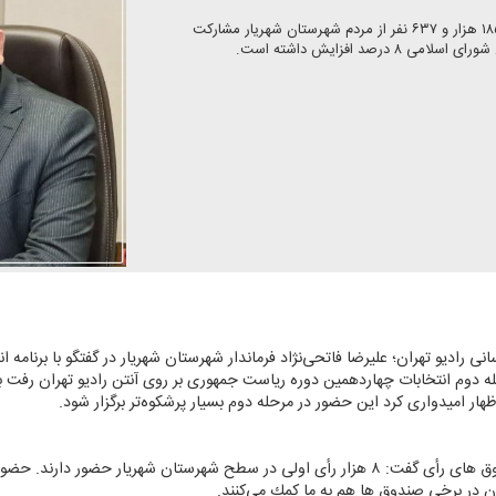
فرماندار شهریار اعلام كرد: در دور اول انتخابات ریاست جمهوری ۱۸۵ هزار و ۶۳۷ نفر از مردم شهرستان شهریار مشاركت
د افزایش داشته است.
نی رادیو تهران؛ علیرضا فاتحی‌نژاد فرماندار شهرستان شهریار در گفتگو با برنامه ا
له دوم انتخابات چهاردهمین دوره ریاست جمهوری بر روی آنتن رادیو تهران رفت با
ار امیدواری كرد این حضور در مرحله دوم بسیار پرشكوه‌تر برگزار شود.
وی با اشاره به حضور رأی اولی‌ها پای صندوق های رأی گفت: ۸ هزار رأی اولی در سطح شهرستان شه
ان در برخی صندوق ها هم به ما كمك می‌كنند.