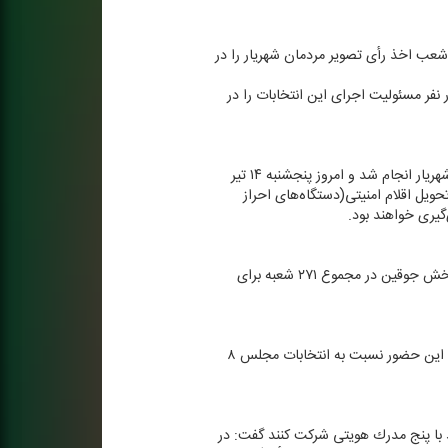
هم با حضور در شعب اخذ رأی تصویر مردمان شهریار را در
و نشست‌های آموزشی و بازآموزی دست اندركاران انتخابات طبق جدول زمانبندی انجام شده و حدود ۵ هزار نفر مسئولیت اجرای این انتخابات را در
او از رؤسای شعب اخذ رأی تقدیر كرد گفت: روز چهارشنبه ۱۳ تیر پیكربندی دستگاه‌های احراز هویت در سراسر كشور از جمله شهریار انجام شد و امروز پنجشنبه ۱۴ تیر
ویل اقلام امنیتی(دستگاه‌های احراز
فرماندار شهریار همچنین گفت: ۲۲۰ شعبه ثابت و ۴ شعبه سیار اخذ رأی در بخش مركزی و ۴۴ شعبه ثابت و ۳ شعبه سیار در بخش جوقین در مجموع ۲۷۱ شعبه برای
فاتحی نژاد اعلام كرد: در دور اول انتخابات ریاست جمهوری ۱۸۵ هزار و ۶۳۷ نفر از مردم شهرستان شهریار مشاركت داشتند كه این حضور نسبت به انتخابات مجلس ۸
د با پنج مدرك هویتی شركت كنند گفت: در