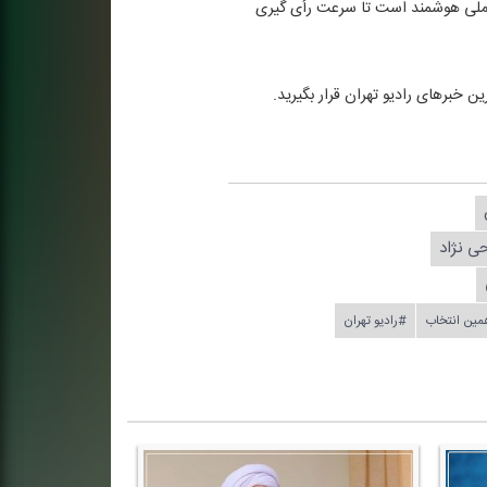
رت ملی هوشمند است تا سرعت رأی گیری
حی نژاد
مین انتخاب
#رادیو تهران