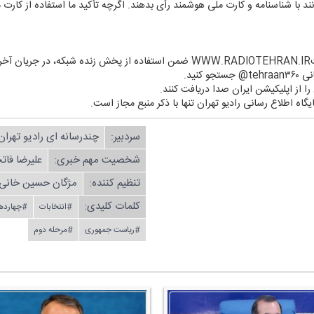
ند با شناسنامه و كارت ملی هوشمند رأی بدهند. اگرچه تأكید ما استفاده از كا
د.
كنید.
ن را از اپلیكیشن ایران صدا دریافت كنند.
یگاه اطلاع رسانی رادیو تهران تنها با ذكر منبع مجاز است.
سردبیر:
چندرسانه ای رادیو تهران
شخصیت مهم خبری:
علیرضا فات
تنظیم كننده:
مژگان حسین خانی
کلمات کلیدی:
#انتخابات
#چهارده
#ریاست جمهوری
#مرحله دوم