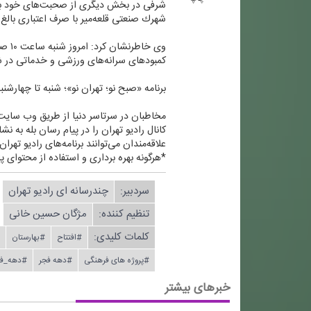
شرفی در بخش دیگری از صحبت‌های خود به ا
شهرك صنعتی قلعه‌میر با صرف اعتباری بالغ بر ۱۵۵ میلیارد تومان، فضای تولیدی خود را گسترش داده‌اند كه ان‌شاء‌لله مورد بهره‌برداری قرار 
وی خ
كمبودهای سرانه‌های ورزشی و خدماتی در شه
برنامه «صبح نو؛ تهران نو»؛ شنبه تا چهارشنبه ساعت ۶ تا ۸ از رادیو تهر
مخاطبان در سرتاسر دنیا از طریق وب سایتWWW.RADIOTEHRAN.IR ضمن استفاده از پخش زنده شبكه، در جریان آخرین خبرهای رادیو تهران قرار بگیری
كانال رادیو تهران را در پیام رسان بله به نشانی radiotehranplus@ جستجو
علاقه‌مندان می‌توانند برنامه‌های رادیو تهرا
*هرگونه بهره برداری و استفاده از محتوای پا
سردبیر:
چندرسانه ای رادیو تهران
تنظیم كننده:
مژگان حسین خانی
کلمات کلیدی:
#افتتاح
#بهارستان
#پروژه های فرهنگی
#دهه فجر
#دهه_فج
خبرهای بیشتر