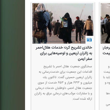
بار:
خالدی تشریح كرد؛ خدمات هلال‌احمر
هوش مصنوعی به 
قیمت
به زائران اربعین و توصیه‌هایی برای
رسید؛ روایت متف
سفر ایمن
پایتخت
و
سخنگوی جمعیت هلال احمر با تشریح
برنامه «صبح نو، تهر
قیمت
اقدامات این جمعیت برای خدمت‌رسانی به
چهارشنبه 
ید با
زائران اربعین حسینی گفت: تاكنون یك
تولیدشده به‌طور ك
ه و
میلیون و ۶۳۳ هزار و ۶۵۳ خدمت از سوی
نگاهی متفاوت به ت
جمعیت هلال احمر، داوطلبان خدمات درمانی
شهری خواهد داشت
ها
و با مشاركت موكب‌های درمانی عراق به زائران
ارائه شده است.
سی