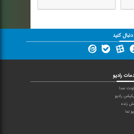
 دنبال کنید
مات رادیو
ونت صدا
یکیشن رادیو
ش زنده
یو نما