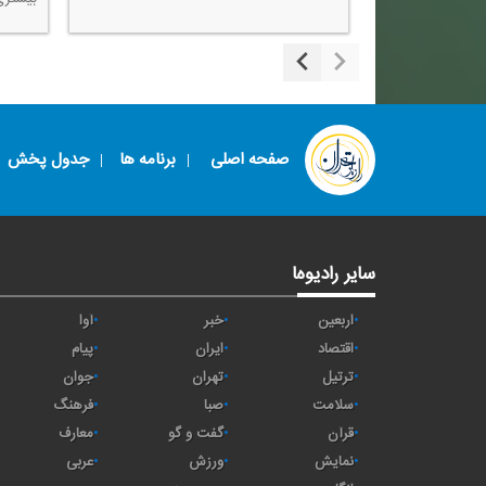
صفحه اصلی
برنامه ها
جدول پخش
سایر رادیوها
اربعین
خبر
آوا
اقتصاد
ايران
پیام
ترتیل
تهران
جوان
سلامت
صبا
فرهنگ
قرآن
گفت و گو
معارف
نمایش
ورزش
عربی