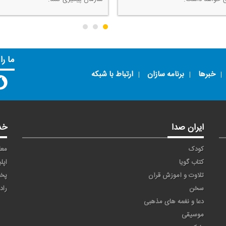
ما را
خبرها
برنامه سازان
ارتباط با شبکه
ایران صدا
خد
کودک
معا
کتاب گویا
اپل
تلاوت و آموزش قرآن
پخ
سخن
راد
دعا و نغمه های مذهبی
موسیقی