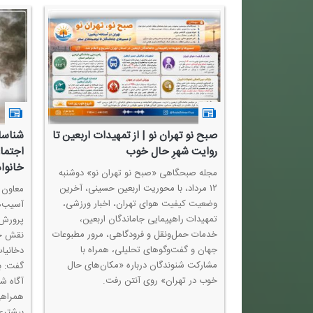
صبح نو تهران نو | از تمهیدات اربعین تا
شناسا
روایت شهرِ حال خوب
اجتما
خانوا
مجله صبحگاهی «صبح نو تهران نو» دوشنبه
۱۲ مرداد، با محوریت اربعین حسینی، آخرین
معاون ا
وضعیت كیفیت هوای تهران، اخبار ورزشی،
آسیب‌ه
تمهیدات راهپیمایی جاماندگان اربعین،
پرورش 
خدمات حمل‌ونقل و فرودگاهی، مرور مطبوعات
نقش خا
جهان و گفت‌وگوهای تحلیلی، همراه با
دخانیا
مشاركت شنوندگان درباره «مكان‌های حال
گفت: ب
خوب در تهران» روی آنتن رفت.
آگاه ش
همراهی
بیشتری