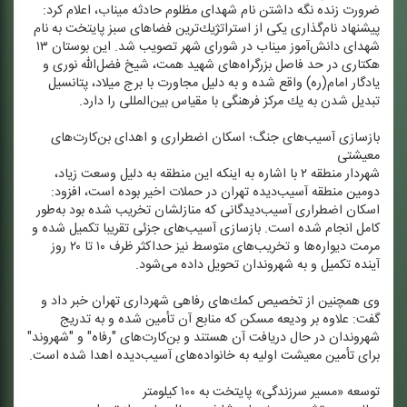
ضرورت زنده نگه داشتن نام شهدای مظلوم حادثه میناب، اعلام كرد:
پیشنهاد نام‌گذاری یكی از استراتژیك‌ترین فضاهای سبز پایتخت به نام
شهدای دانش‌آموز میناب در شورای شهر تصویب شد. این بوستان ۱۳
هكتاری در حد فاصل بزرگراه‌های شهید همت، شیخ فضل‌الله نوری و
یادگار امام(ره) واقع شده و به دلیل مجاورت با برج میلاد، پتانسیل
تبدیل شدن به یك مركز فرهنگی با مقیاس بین‌المللی را دارد.
بازسازی آسیب‌های جنگ؛ اسكان اضطراری و اهدای بن‌كارت‌های
معیشتی
شهردار منطقه ۲ با اشاره به اینكه این منطقه به دلیل وسعت زیاد،
دومین منطقه آسیب‌دیده تهران در حملات اخیر بوده است، افزود:
اسكان اضطراری آسیب‌دیدگانی كه منازلشان تخریب شده بود به‌طور
كامل انجام شده است. بازسازی آسیب‌های جزئی تقریبا تكمیل شده و
مرمت دیواره‌ها و تخریب‌های متوسط نیز حداكثر ظرف ۱۰ تا ۲۰ روز
آینده تكمیل و به شهروندان تحویل داده می‌شود.
وی همچنین از تخصیص كمك‌های رفاهی شهرداری تهران خبر داد و
گفت: علاوه بر ودیعه مسكن كه منابع آن تأمین شده و به تدریج
شهروندان در حال دریافت آن هستند و بن‌كارت‌های "رفاه" و "شهروند"
برای تأمین معیشت اولیه به خانواده‌های آسیب‌دیده اهدا شده است.
توسعه «مسیر سرزندگی» پایتخت به ۱۰۰ كیلومتر