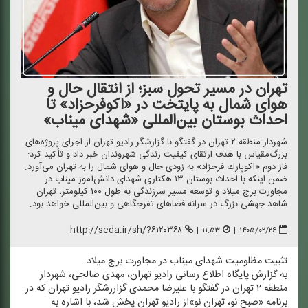
تهران در مسیر تحول سبز؛ از انتقال حال و
هوای شمال به پایتخت در «اكوفرحزاد» تا
احداث بوستان بین‌المللی «شهدای میناب»
شهردار منطقه ۲ تهران در گفتگو با گزارشگر رادیو تهران از اجرای پروژه‌های
بزرگ‌مقیاس با هدف ارتقای كیفیت زندگی شهروندان خبر داد و تأكید كرد:
فاز دوم «اكوپارك فرحزاد» به زودی حال و هوای شمال را به تهران می‌آورد.
ضمن اینكه با احداث بوستان ۱۳ هكتاری شهدای دانش‌آموز میناب در
مجاورت برج میلاد و توسعه مسیر سرزندگی به طول ۱۰۰ كیلومتر، تهران
شاهد جهشی بزرگ در سرانه فضاهای تفرجگاهی و بین‌المللی خواهد بود.
http://seda.ir/sh/?۶۱۲۰۳۶۸
|
۱۱:۵۳
|
۱۴۰۵/۰۲/۲۶
تثبیت مظلومیت شهدای میناب در مجاورت برج میلاد
به گزارش پایگاه اطلاع رسانی رادیو تهران، مهدی صالحی، شهردار
منطقه ۲ تهران در گفتگو با علیرضا محمدی گزاررشگر رادیو تهران كه در
برنامه «صبح‌ نو، تهران‌ نو»از رادیو تهران پخش شد، با اشاره به