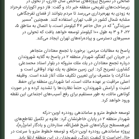
صالحی در تشریح پروژه‌های شاخص سال جاری، از تحول در
زیرساخت‌های تفریحی منطقه خبر داد و گفت: فاز دوم اكوپارك فرحزاد
به زودی به بهره‌برداری می‌رسد تا مردم بتوانند از فضای تفرجگاهی
مشابه شمال كشور در قلب تهران استفاده كنند. همچنین "مسیر
سرزندگی" كه در حال حاضر ۴۷ كیلومتر است، با اتصال به مناطق ۵،
۲۲، ۶ و ۳ به طول ۱۰۰ كیلومتر توسعه خواهد یافت كه تحولی در
مسیرهای دسترسی و پیاده‌راه‌های تهران ایجاد می‌كند.
پاسخ به مطالبات مردمی: برخورد با تجمع معتادان متجاهر
در جریان این گفتگو، شهردار منطقه ۲ در پاسخ به گلایه شهروندان
درباره تجمع معتادان در یك ملك متروكه در بلوار استاد محمدعلی
كشاورز، تصریح كرد: این زمین متعلق به یك نهاد اوقافی است و
مذاكرات با متصرف برای تعیین تكلیف ملك آغاز شده است. وظیفه
اصلی مراقبت بر عهده مالك است، اما شهرداری منطقه برای حفظ
امنیت و آرامش شهروندان، حتماً نظارت‌ها را تشدید كرده و در صورت
كوتاهی مالك، به طور مستقیم برای رفع آسیب‌های اجتماعی این نقطه
ورود خواهد كرد.
توسعه خطوط مترو و ساماندهی روددره اوین-دركه
شهردار منطقه ۲ در پایان خاطرنشان كرد: علاوه بر تكمیل تقاطع‌های
غیرهمسطح بزرگراه‌های شیخ فضل‌الله، ستارخان و یادگار امام(ره)،
پروژه ساماندهی روددره اوین-دركه و توسعه خطوط مترو با سرعت در
حال اجراست تا كیفیت زندگی شهروندان در این منطقه ارتقا یابد.