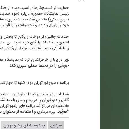
حمایت از كسب‌وكارهای آسیب‌دیده از جنگ
رئیس نمایشگاه «هدی» درباره نحوه حمایت ا
صهیونیستی) متحمل شدند، با همكاری مصلای ت
خود را بازیابی كرده و محصولات را با قیمت
خدمات جانبی؛ از دوخت رایگان تا بخش وی
امیدی به خدمات رایگان در حاشیه این نمای
را با قیمتی بسیار مناسب عرضه می‌كنند. 
وی در پایان خاطرنشان كرد كه نمایشگاه «هد
خوشی را در محیط مصلی سپری كنند.
برنامه «صبح نو؛ تهران نو»؛ شنبه تا چهارشنبه ساعت ۶ تا ۸ از رادیو تهر
مخاطبان در سرتاسر دنیا از طریق وب سایتWWW.RADIOTEHRAN.IR ضمن استفاده از پخش زنده شبكه، در جریان آخرین خبرهای رادیو تهران قرار بگیری
كانال رادیو تهران را در پیام رسان بله به نشانی radiotehranplus@ جستجو
علاقه‌مندان می‌توانند برنامه‌های رادیو تهرا
*هرگونه بهره برداری و استفاده از محتوای پا
سردبیر:
چندرسانه ای رادیو تهران