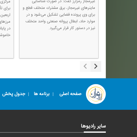
غیرمجاز رمزارز گفت: در صورت شناسایی
نقلاب اسلامی به
مركزی ا
ماینرهای غیرمجاز، برق مشترك متخلف قطع و
 این نامه
برای تأ
برای وی پرونده قضایی تشكیل می‌شود و در
نه‌دار و جدی
اربعین
موارد حاد، ابطال پروانه صنعتی واحد متخلف
ب‌الله است و
مرزهای
نیز در دستور كار قرار می‌گیرد.
، یك راهبرد جدی
در پایا
 جمهوری اسلامی
خاموشی
صفحه اصلی
برنامه ها
جدول پخش
سایر رادیوها