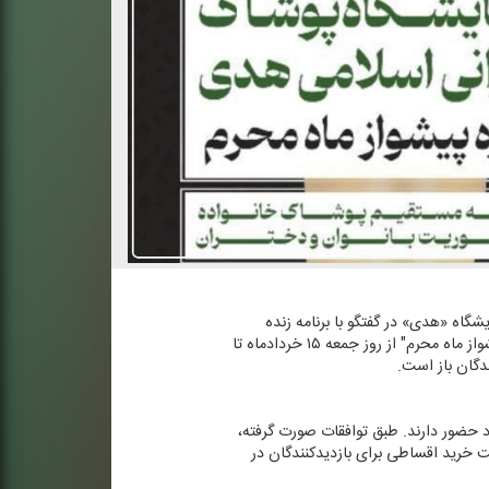
گاه «هدی» در گفتگو با برنامه زنده
«صبح نو، تهران نو» با اعلام جزئیات نهمین نمایشگاه پوشاك ایرانی-اسلامی «هدی» اظهار داشت: این نمایشگاه با عنوان "پیشواز ماه محرم" از روز جمعه ۱۵ خردادماه تا
 ایرانی-اسلامی در این رویداد حضور دارند. طبق توافقات صورت گرفته،
ویژه جهت خرید اقساطی برای بازدیدكنندگان در