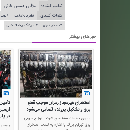
تنظیم كننده:
مژگان حسین خانی
کلمات کلیدی:
#ایرانی-اسلامی
#پوشا
#مصلای تهران
#نمایشگاه پوشاك هدی
خبرهای بیشتر
هبردی جدی و
استخراج غیرمجاز رمزارز موجب قطع
تأمین 
جی جمهوری
برق و تشكیل پرونده قضایی می‌شود
اربعین
در پای
معاون خدمات مشتركین شركت توزیع نیروی
برق تهران بزرگ با اشاره به تبعات استخراج
آذربایجان با
رئیس ك