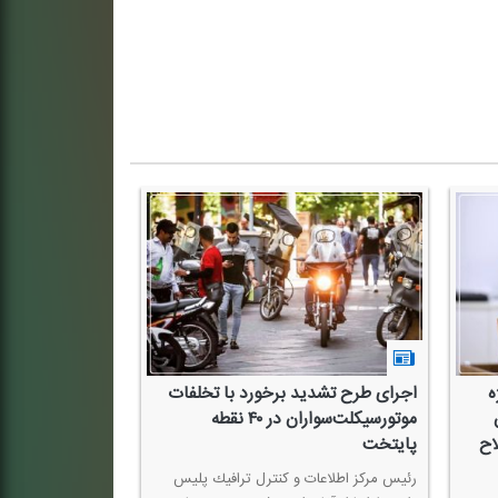
 ۶ پروژه
اجرای طرح تشدید برخورد با تخلفات
ون
موتورسیكلت‌سواران در ۴۰ نقطه
اح
پایتخت
رئیس مركز اطلاعات و كنترل ترافیك پلیس