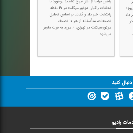
راهور فراجا از آغاز طرح تشدید برخورد با
تخلفات راكبان موتورسیكلت در ۴۰ نقطه
فتتاح زیرگذر میدان سپاه و ۶ پروژه
پایتخت خبر داد و گفت: بر اساس تحلیل
 داد
تصادفات، متأسفانه از هر ۱۰ تصادف
تقاطع در
موتورسیكلت در تهران، ۶ مورد به فوت منجر
می‌شود.
كیلومتر كاهش یافته و روزانه از هدررفت ۱
 دنبال کنید
مات رادیو