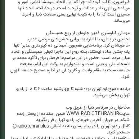
غیرضروری تأكید كرده‌اند؛ چرا كه این اتحاد سرمنشأ تمامی امور و
مولفه‌های الهی نظیر عدالت و توحید است. در حقیقت، اتحاد تنها
مسیری است كه ما را به نتیجه نهایی یعنی سعادت دنیا و آخرت
می‌رساند.
مهمانی كیلومتری غدیر؛ جلوه‌ای از روح همبستگی
احمدی در پایان، با اشاره به برپایی جشن‌های مردمی غدیر،
خاطرنشان كرد: برنامه‌هایی همچون "مهمانی ده كیلومتری غدیر" تنها
یك جشن ساده نیستند، بلكه روح این ماجرا تجلی همبستگی و اتحاد
میان مردم است. حضور در این مراسم‌ها فرصتی برای تأكید مجدد بر
انسجام ملی و دینی است و امیدواریم به بركت این ایام، معرفت
جامعه نسبت به مقام ولایت و كاربرد آن در اداره صحیح جامعه افزون
شود.
برنامه «صبح نو؛ تهران نو»؛ شنبه تا چهارشنبه ساعت ۶ تا ۸ از رادیو
تهران پخش می‌شود.
مخاطبان در سرتاسر دنیا از طریق وب
سایتWWW.RADIOTEHRAN.IR ضمن استفاده از پخش زنده
شبكه، در جریان آخرین خبرهای رادیو تهران قرار بگیرید.
كانال رادیو تهران را در پیام رسان بله به نشانی radiotehranplus@
جستجو كنید.
علاقه‌مندان می‌توانند برنامه‌های رادیو تهران را از اپلیكیشن ایران صدا