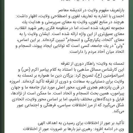
بازتعریف مفهوم ولایت در اندیشه معاصر
احمدی با اشاره به تعاریف لغوی و اصطلاحی ولایت، اظهار داشت:
هرچند در منابع لغوی، ولایت به معنای سرپرستی و هدایت یك
مجموعه تعریف شده است، اما در منظومه فكری رهبر شهید انقلاب،
معنای عمیق‌تری از این واژه ارائه شده است. ایشان ولایت را به
معنای "اتحاد، یكپارچگی و انسجام" تبیین كرده‌اند. بر این اساس،
"ولی" در یك جامعه، كسی است كه توانایی ایجاد پیوند، انسجام و
اتحاد میان آحاد مردم را داراست.
تمسك به ولایت؛ راهكار دوری از تفرقه
این كارشناس مسائل مذهبی با استناد به كلام پیامبر اكرم (ص) و
امیرالمؤمنین (ع)، تصریح كرد: بزرگان دین ما همواره بر تمسك به
ولایت برای دستیابی به سعادت و دوری از تفرقه تأكید كرده‌اند. امروزه
در قرن پانزدهم هجری قمری، محور اصلی مورد نیاز جامعه ما و جهان
پیرامون، همین بحث انسجام و اتحاد است. ما ممكن است از نژادها،
قبایل و دیدگاه‌های مختلف باشیم، اما بر اساس محور ولایت، اتحادی
شكل می‌گیرد كه از مرز اختلافات سیاسی، فرهنگی و اجتماعی عبور
می‌كند.
تأكید بر عبور از اختلافات برای رسیدن به اهداف الهی
وی در ادامه افزود: رهبری نیز بارها بر ضرورت عبور از اختلافات