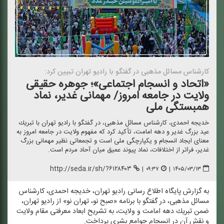
كارشناس مسائل مذهبی در گفتگو با رادیو تهران تبیین كرد:
«اتحاد و انسجام اجتماعی»؛ جوهره حقیقی
ولایت در جامعه امروز/ مهمانی غدیر، نماد
همبستگی ملی
خدیجه احمدی، كارشناس مسائل مذهبی، در گفتگو با رادیو تهران با تبریك
عید بزرگ غدیر و دهه امامت، تأكید كرد كه مفهوم ولایت در جامعه امروز به
معنای ایجاد انسجام و یكپارچگی ملی است و تجمعاتی نظیر مهمانی بزرگ
غدیر، فراتر از اختلافات، نماد پیوند عمیق میان آحاد مردم است.
http://seda.ir/sh/?۶۱۲۸۴۰۳
|
۰۹:۳۷
|
۱۴۰۵/۰۳/۱۳
به گزارش پایگاه اطلاع رسانی رادیو تهران، خدیجه احمدی، كارشناس
مسائل مذهبی، در گفتگو با برنامه «صبح نو، تهران نو» از رادیو تهران،
ضمن تبریك دهه امامت و ولایت، به تشریح ابعاد معرفتی مقام ولایت
و نقش آن در انسجام جوامع بشری پرداخت.