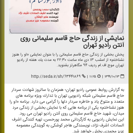
نمایشی از زندگی حاج قاسم سلیمانی روی
آنتن رادیو تهران
پخش بخشی از زندگی حاج قاسم سلیمانی را با عنوان نمایشی «او را هنوز
نشناختم» از امشب ۱۳ دی ماه ساعت ۲۲:۳۰ به مدت یك هفته از رادیو
تهران موج اف.ام ردیف ۹۴ مگاهرتز بشنوید.
http://seda.ir/sh/?۳۴۴۱۸۶۹
|
۱۱:۲۵
|
۱۳۹۹/۱۰/۱۳
به گزارش روابط عمومی رادیو تهران؛ همزمان با سالروز شهادت سردار
حاج قاسم سلیمانی شبكه رادیویی تهران با تدارك ویژه برنامه های
متعدد و متنوع یاد و خاطره سردار دلها را گرامی می دارد. برنامه «او را
هنوز نشناختم» یكی از برنامه هایی كه با نمایش بخشی از زندگی مرد
میدان، شهید حاج قاسم سلیمانی روی آنتن رادیو تهران می رود.
این نمایش رادیویی به كارگردانی محمد پورحسن، تهیه كنندگی اشرف
السادات اشرف نژاد، نویسندگی هاجر كوشكی به گویندگی معصومه
عزیز محمدی پخش خواهد شد.