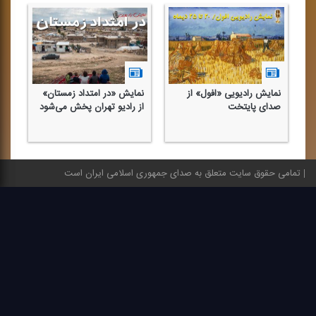
نمایش رادیویی «افول» از
نمایش «در امتداد زمستان»
جه
صدای پایتخت
از رادیو تهران پخش می‌شود
را
تمامی حقوق سایت متعلق به صدای جمهوری اسلامی ایران است