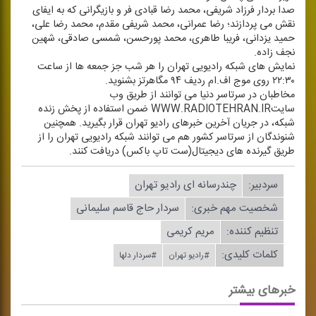
صدا بردار فرزاد شریفی، محمد رضا قبادی فر و بازیگرانی كه به ایفای
نقش می پردازند؛ رضا عمرانی، محمد شریفی مقدم، محمد رضا علی،
حمید یزدانی، فریبا طاهری، محمد پورحسن، شمسی صادقی، شهین
نجف زاده.
نمایش های شبكه رادیویی تهران را هر شب جز جمعه ها از ساعت
۲۲:۳۰ روی موج اف.ام ردیف ۹۴ مگاهرتز بشنوید.
مخاطبان در سرتاسر دنیا می توانند از طریق وب
سایتWWW.RADIOTEHRAN.IR ضمن استفاده از پخش زنده
شبكه، در جریان آخرین خبرهای رادیو تهران قرار بگیرید. همچنین
شنوندگان از سرتاسر كشور هم می توانند شبكه رادیویی تهران را از
طریق گیرنده های دیجیتال(ست تاپ باكس) دریافت كنند.
سردبیر:
چندرسانه ای رادیو تهران
شخصیت مهم خبری:
سردار حاج قاسم سلیمانی
تنظیم كننده:
مریم كریمی
کلمات کلیدی:
#رادیو تهران
#سردار دلها
خبرهای بیشتر