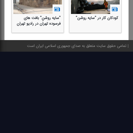
كودكان كار در "سایه روشن"
"سایه روشنِ" بافت های
"س
فرسوده تهران در رادیو تهران
فر
تمامی حقوق سایت متعلق به صدای جمهوری اسلامی ایران است